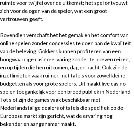
ruimte voor twijfel over de uitkomst; het spel ontvouwt
zich voor de ogen van de speler, wat een groot
vertrouwen geeft.
Bovendien verschaft het het gemak en het comfort van
online spelen zonder concessies te doen aan de kwaliteit
van de beleving. Gokkers kunnen profiteren van een
hoogwaardige casino-ervaring zonder te hoeven reizen,
en op tijden die hen uitkomen, dag en nacht. Ook zijn de
inzetlimieten vaak ruimer, met tafels voor zowel kleine
budgetten als voor grote spelers. Dit maakt live casino
spelen toegankelijk voor een breed publiek in Nederland.
Tot slot zijn de games vaak beschikbaar met
Nederlandstalige dealers of tafels die specifiek op de
Europese markt zijn gericht, wat de ervaring nog
bekender en aangenamer maakt.