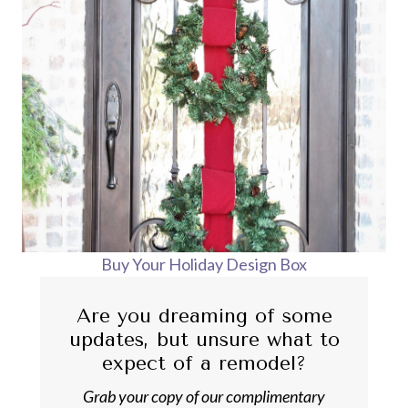
Buy Your Holiday Design Box
Are you dreaming of some
updates, but unsure what to
expect of a remodel?
Grab your copy of our complimentary