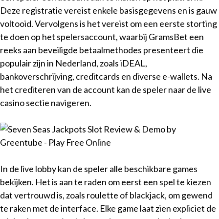
Deze registratie vereist enkele basisgegevens en is gauw
voltooid. Vervolgens is het vereist om een eerste storting
te doen op het spelersaccount, waarbij GramsBet een
reeks aan beveiligde betaalmethodes presenteert die
populair zijn in Nederland, zoals iDEAL,
bankoverschrijving, creditcards en diverse e-wallets. Na
het crediteren van de account kan de speler naar de live
casino sectie navigeren.
In de live lobby kan de speler alle beschikbare games
bekijken. Het is aan te raden om eerst een spel te kiezen
dat vertrouwd is, zoals roulette of blackjack, om gewend
te raken met de interface. Elke game laat zien expliciet de