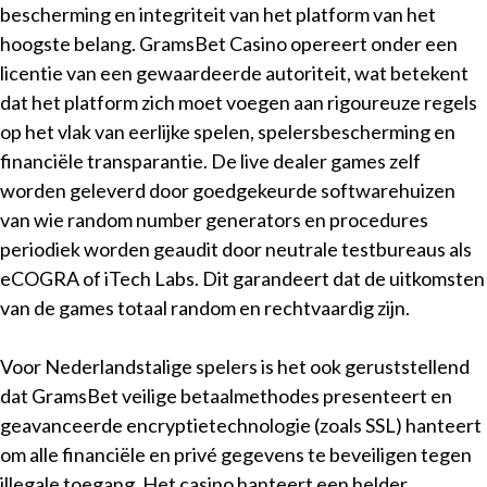
bescherming en integriteit van het platform van het
hoogste belang. GramsBet Casino opereert onder een
licentie van een gewaardeerde autoriteit, wat betekent
dat het platform zich moet voegen aan rigoureuze regels
op het vlak van eerlijke spelen, spelersbescherming en
financiële transparantie. De live dealer games zelf
worden geleverd door goedgekeurde softwarehuizen
van wie random number generators en procedures
periodiek worden geaudit door neutrale testbureaus als
eCOGRA of iTech Labs. Dit garandeert dat de uitkomsten
van de games totaal random en rechtvaardig zijn.
Voor Nederlandstalige spelers is het ook geruststellend
dat GramsBet veilige betaalmethodes presenteert en
geavanceerde encryptietechnologie (zoals SSL) hanteert
om alle financiële en privé gegevens te beveiligen tegen
illegale toegang. Het casino hanteert een helder