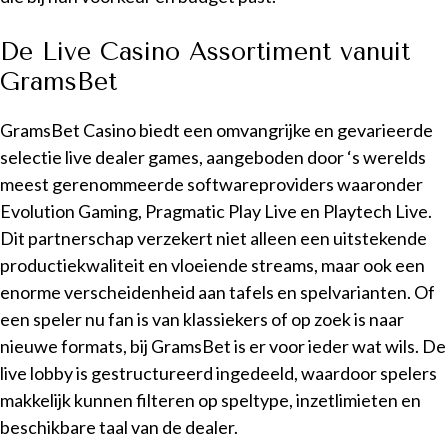
De Live Casino Assortiment vanuit
GramsBet
GramsBet Casino biedt een omvangrijke en gevarieerde
selectie live dealer games, aangeboden door ‘s werelds
meest gerenommeerde softwareproviders waaronder
Evolution Gaming, Pragmatic Play Live en Playtech Live.
Dit partnerschap verzekert niet alleen een uitstekende
productiekwaliteit en vloeiende streams, maar ook een
enorme verscheidenheid aan tafels en spelvarianten. Of
een speler nu fan is van klassiekers of op zoek is naar
nieuwe formats, bij GramsBet is er voor ieder wat wils. De
live lobby is gestructureerd ingedeeld, waardoor spelers
makkelijk kunnen filteren op speltype, inzetlimieten en
beschikbare taal van de dealer.