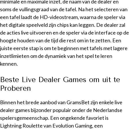
minimale en maximale inzet, de naam van de dealer en
soms de vullingsgraad van de tafel. Na het selecteren van
een tafel laadt de HD-videostream, waarna de speler via
het digitale speelveld zijn chips kan leggen. De dealer zal
de acties live uitvoeren en de speler via de interface op de
hoogte houden van de tijd die rest om in te zetten. Een
juiste eerste stap is om te beginnen met tafels met lagere
inzetlimieten om de dynamiek van het spel te leren
kennen.
Beste Live Dealer Games om uit te
Proberen
Binnen het brede aanbod van GramsBet zijn enkele live
dealer games bijzonder populair onder de Nederlandse
spelersgemeenschap. Een ongekende favoriet is
Lightning Roulette van Evolution Gaming, een