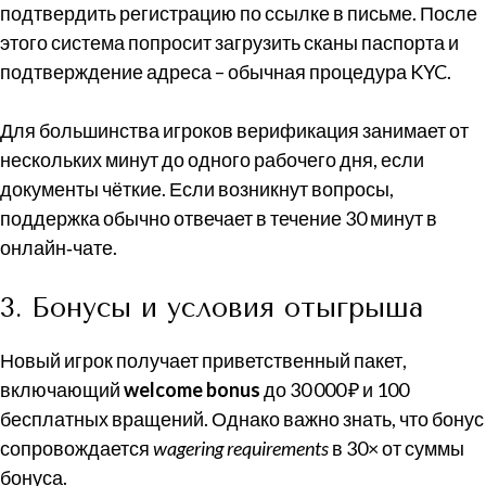
подтвердить регистрацию по ссылке в письме. После
этого система попросит загрузить сканы паспорта и
подтверждение адреса – обычная процедура KYC.
Для большинства игроков верификация занимает от
нескольких минут до одного рабочего дня, если
документы чёткие. Если возникнут вопросы,
поддержка обычно отвечает в течение 30 минут в
онлайн‑чате.
3. Бонусы и условия отыгрыша
Новый игрок получает приветственный пакет,
включающий
welcome bonus
до 30 000 ₽ и 100
бесплатных вращений. Однако важно знать, что бонус
сопровождается
wagering requirements
в 30× от суммы
бонуса.