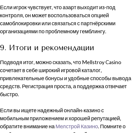
Если игрок чувствует, что азарт выходит из-под
контроля, он может воспользоваться опцией
самоблокировки или связаться с партнёрскими
организациями по проблемному гемблингу.
9. Итоги и рекомендации
Подводя итог, можно сказать, что Mellstroy Casino
сочетает в себе широкий игровой каталог,
привлекательные бонусы и удобные способы вывода
средств. Регистрация проста, а поддержка отвечает
быстро.
Если вы ищете надежный онлайн‑казино с
мобильным приложением и хорошей репутацией,
обратите внимание на
Мелстрой Казино
. Помните о