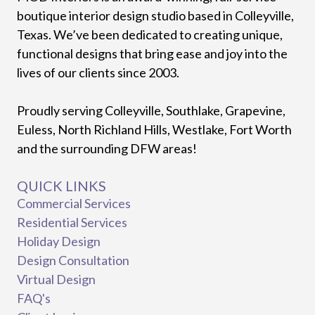
boutique interior design studio based in Colleyville,
Texas. We’ve been dedicated to creating unique,
functional designs that bring ease and joy into the
lives of our clients since 2003.
Proudly serving Colleyville, Southlake, Grapevine,
Euless, North Richland Hills, Westlake, Fort Worth
and the surrounding DFW areas!
QUICK LINKS
Commercial Services
Residential Services
Holiday Design
Design Consultation
Virtual Design
FAQ's