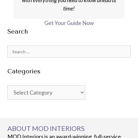
time!
Get Your Guide Now
Search
Search
for:
Categories
Categories
ABOUT MOD INTERIORS
MOD Interiors is an award-winning, full-service