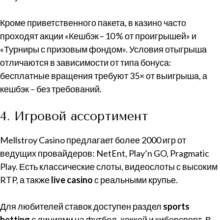
Кроме приветственного пакета, в казино часто
проходят акции «Кешбэк – 10 % от проигрышей» и
«Турниры с призовым фондом». Условия отыгрыша
отличаются в зависимости от типа бонуса:
бесплатные вращения требуют 35× от выигрыша, а
кешбэк – без требований.
4. Игровой ассортимент
Mellstroy Casino предлагает более 2000 игр от
ведущих провайдеров: NetEnt, Play’n GO, Pragmatic
Play. Есть классические слоты, видеослоты с высоким
RTP, а также
live casino
с реальными крупье.
Для любителей ставок доступен раздел
sports
betting
с линиями на футбол, хоккей и киберспорт. В