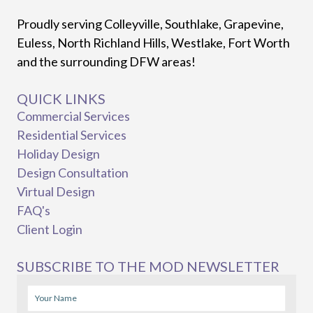
Proudly serving Colleyville, Southlake, Grapevine,
Euless, North Richland Hills, Westlake, Fort Worth
and the surrounding DFW areas!
QUICK LINKS
Commercial Services
Residential Services
Holiday Design
Design Consultation
Virtual Design
FAQ's
Client Login
SUBSCRIBE TO THE MOD NEWSLETTER