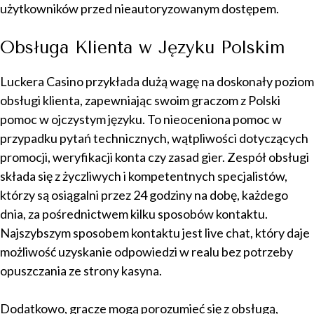
użytkowników przed nieautoryzowanym dostępem.
Obsługa Klienta w Języku Polskim
Luckera Casino przykłada dużą wagę na doskonały poziom
obsługi klienta, zapewniając swoim graczom z Polski
pomoc w ojczystym języku. To nieoceniona pomoc w
przypadku pytań technicznych, wątpliwości dotyczących
promocji, weryfikacji konta czy zasad gier. Zespół obsługi
składa się z życzliwych i kompetentnych specjalistów,
którzy są osiągalni przez 24 godziny na dobę, każdego
dnia, za pośrednictwem kilku sposobów kontaktu.
Najszybszym sposobem kontaktu jest live chat, który daje
możliwość uzyskanie odpowiedzi w realu bez potrzeby
opuszczania ze strony kasyna.
Dodatkowo, gracze mogą porozumieć się z obsługą,