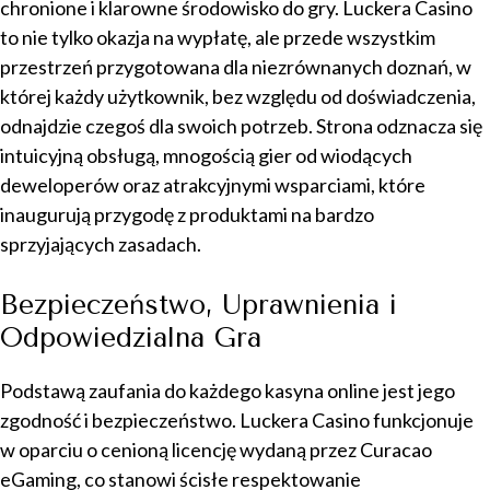
chronione i klarowne środowisko do gry. Luckera Casino
to nie tylko okazja na wypłatę, ale przede wszystkim
przestrzeń przygotowana dla niezrównanych doznań, w
której każdy użytkownik, bez względu od doświadczenia,
odnajdzie czegoś dla swoich potrzeb. Strona odznacza się
intuicyjną obsługą, mnogością gier od wiodących
deweloperów oraz atrakcyjnymi wsparciami, które
inaugurują przygodę z produktami na bardzo
sprzyjających zasadach.
Bezpieczeństwo, Uprawnienia i
Odpowiedzialna Gra
Podstawą zaufania do każdego kasyna online jest jego
zgodność i bezpieczeństwo. Luckera Casino funkcjonuje
w oparciu o cenioną licencję wydaną przez Curacao
eGaming, co stanowi ścisłe respektowanie