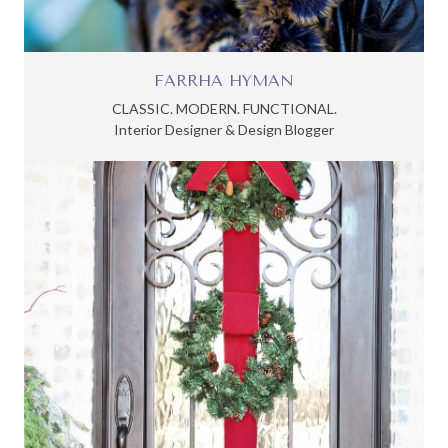
FARRHA HYMAN
CLASSIC. MODERN. FUNCTIONAL.
Interior Designer & Design
Blogger