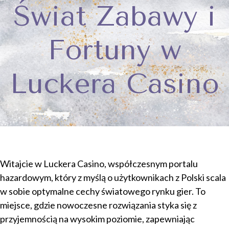
Świat Zabawy i
Fortuny w
Luckera Casino
Witajcie w Luckera Casino, współczesnym portalu
hazardowym, który z myślą o użytkownikach z Polski scala
w sobie optymalne cechy światowego rynku gier. To
miejsce, gdzie nowoczesne rozwiązania styka się z
przyjemnością na wysokim poziomie, zapewniając