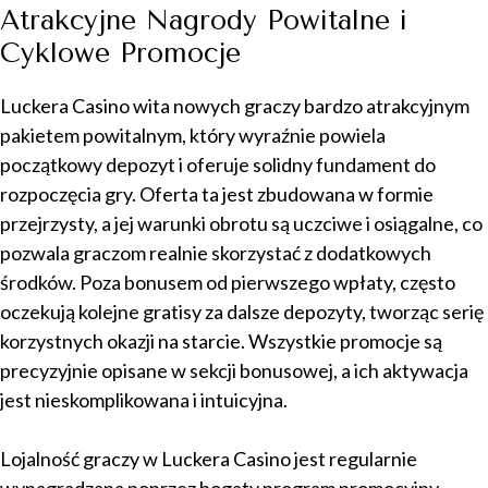
Atrakcyjne Nagrody Powitalne i
Cyklowe Promocje
Luckera Casino wita nowych graczy bardzo atrakcyjnym
pakietem powitalnym, który wyraźnie powiela
początkowy depozyt i oferuje solidny fundament do
rozpoczęcia gry. Oferta ta jest zbudowana w formie
przejrzysty, a jej warunki obrotu są uczciwe i osiągalne, co
pozwala graczom realnie skorzystać z dodatkowych
środków. Poza bonusem od pierwszego wpłaty, często
oczekują kolejne gratisy za dalsze depozyty, tworząc serię
korzystnych okazji na starcie. Wszystkie promocje są
precyzyjnie opisane w sekcji bonusowej, a ich aktywacja
jest nieskomplikowana i intuicyjna.
Lojalność graczy w Luckera Casino jest regularnie
wynagradzana poprzez bogaty program promocyjny