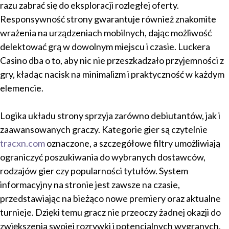
razu zabrać się do eksploracji rozległej oferty.
Responsywność strony gwarantuje również znakomite
wrażenia na urządzeniach mobilnych, dając możliwość
delektować grą w dowolnym miejscu i czasie. Luckera
Casino dba o to, aby nic nie przeszkadzało przyjemności z
gry, kładąc nacisk na minimalizm i praktyczność w każdym
elemencie.
Logika układu strony sprzyja zarówno debiutantów, jak i
zaawansowanych graczy. Kategorie gier są czytelnie
tracxn.com
oznaczone, a szczegółowe filtry umożliwiają
ograniczyć poszukiwania do wybranych dostawców,
rodzajów gier czy popularności tytułów. System
informacyjny na stronie jest zawsze na czasie,
przedstawiając na bieżąco nowe premiery oraz aktualne
turnieje. Dzięki temu gracz nie przeoczy żadnej okazji do
zwiększenia swojej rozrywki i potencjalnych wygranych.