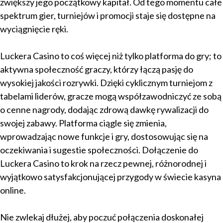
zwiększy jego początkowy kapitał. Od tego momentu całe
spektrum gier, turniejów i promocji staje się dostępne na
wyciągnięcie ręki.
Luckera Casino to coś więcej niż tylko platforma do gry; to
aktywna społeczność graczy, którzy łączą pasję do
wysokiej jakości rozrywki. Dzięki cyklicznym turniejom z
tabelami liderów, gracze mogą współzawodniczyć ze sobą
o cenne nagrody, dodając zdrową dawkę rywalizacji do
swojej zabawy. Platforma ciągle się zmienia,
wprowadzając nowe funkcje i gry, dostosowując się na
oczekiwania i sugestie społeczności. Dołączenie do
Luckera Casino to krok na rzecz pewnej, różnorodnej i
wyjątkowo satysfakcjonującej przygody w świecie kasyna
online.
Nie zwlekaj dłużej, aby poczuć połączenia doskonałej