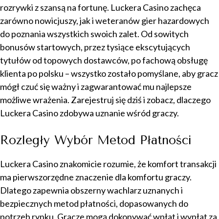
rozrywki z szansą na fortunę. Luckera Casino zachęca
zarówno nowicjuszy, jak i weteranów gier hazardowych
do poznania wszystkich swoich zalet. Od sowitych
bonusów startowych, przez tysiące ekscytujących
tytułów od topowych dostawców, po fachową obsługę
klienta po polsku – wszystko zostało pomyślane, aby gracz
mógł czuć się ważny i zagwarantować mu najlepsze
możliwe wrażenia. Zarejestruj się dziś i zobacz, dlaczego
Luckera Casino zdobywa uznanie wśród graczy.
Rozległy Wybór Metod Płatności
Luckera Casino znakomicie rozumie, że komfort transakcji
ma pierwszorzędne znaczenie dla komfortu graczy.
Dlatego zapewnia obszerny wachlarz uznanych i
bezpiecznych metod płatności, dopasowanych do
potrzeb rynku. Gracze mogą dokonywać wpłat i wypłat za