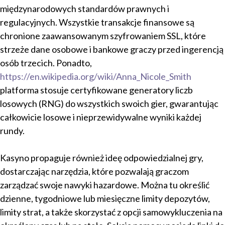
międzynarodowych standardów prawnych i
regulacyjnych. Wszystkie transakcje finansowe są
chronione zaawansowanym szyfrowaniem SSL, które
strzeże dane osobowe i bankowe graczy przed ingerencją
osób trzecich. Ponadto,
https://en.wikipedia.org/wiki/Anna_Nicole_Smith
platforma stosuje certyfikowane generatory liczb
losowych (RNG) do wszystkich swoich gier, gwarantując
całkowicie losowe i nieprzewidywalne wyniki każdej
rundy.
Kasyno propaguje również ideę odpowiedzialnej gry,
dostarczając narzędzia, które pozwalają graczom
zarządzać swoje nawyki hazardowe. Można tu określić
dzienne, tygodniowe lub miesięczne limity depozytów,
limity strat, a także skorzystać z opcji samowykluczenia na