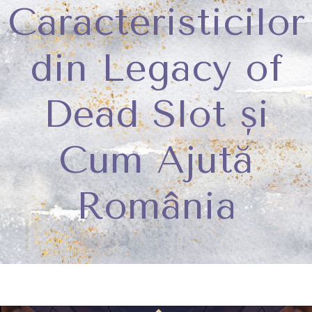
Caracteristicilor
din Legacy of
Dead Slot și
Cum Ajută
România