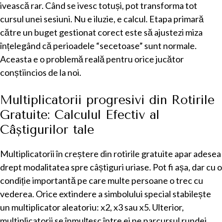
ivească rar. Când se ivesc totuși, pot transforma tot
cursul unei sesiuni. Nu e iluzie, e calcul. Etapa primară
către un buget gestionat corect este să ajustezi miza
înțelegând că perioadele “secetoase” sunt normale.
Aceasta e o problemă reală pentru orice jucător
conștiincios de la noi.
Multiplicatorii progresivi din Rotirile
Gratuite: Calculul Efectiv al
Câștigurilor tale
Multiplicatorii în creștere din rotirile gratuite apar adesea
drept modalitatea spre câștiguri uriase. Pot fi așa, dar cu o
condiție importantă pe care multe persoane o trec cu
vederea. Orice extindere a simbolului special stabilește
un multiplicator aleatoriu: x2, x3 sau x5. Ulterior,
multiplicatorii se înmulțesc între ei pe parcursul rundei.