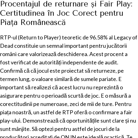
Procentajul de returnare și Fair Play:
Certitudinea în Joc Corect pentru
Piața Românească
RTP-ul (Return to Player) teoretic de 96.58% al Legacy of
Dead constituie un semnal important pentru jucătorii
români care valorizează deschiderea. Acest procent a
fost verificat de autorități independente de audit.
Confirmă că că jocul este proiectat să returneze, pe
termen lung, o valoare similară de sumele pariate. E
important să realizezi că acest lucru nu reprezintă o
asigurare pentru o perioadă scurtă de joc. E o măsură a
corectitudinii pe numeroase, zeci de mii de ture. Pentru
piața noastră, un astfel de RTP oferă o confirmare a fair
play-ului. Demonstrează că oportunitățile sunt clare și nu
sunt mânjite. Să optezi pentru astfel de jocuri de la
producători acreditați de ONJN este ideală practică. Te