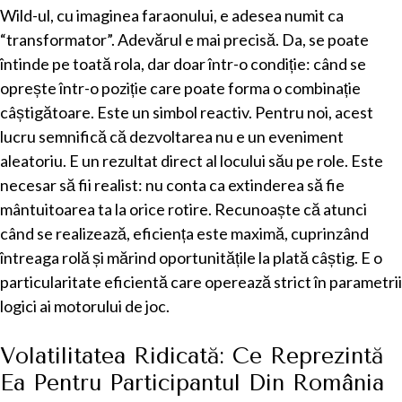
Wild-ul, cu imaginea faraonului, e adesea numit ca
“transformator”. Adevărul e mai precisă. Da, se poate
întinde pe toată rola, dar doar într-o condiție: când se
oprește într-o poziție care poate forma o combinație
câștigătoare. Este un simbol reactiv. Pentru noi, acest
lucru semnifică că dezvoltarea nu e un eveniment
aleatoriu. E un rezultat direct al locului său pe role. Este
necesar să fii realist: nu conta ca extinderea să fie
mântuitoarea ta la orice rotire. Recunoaște că atunci
când se realizează, eficiența este maximă, cuprinzând
întreaga rolă și mărind oportunitățile la plată câștig. E o
particularitate eficientă care operează strict în parametrii
logici ai motorului de joc.
Volatilitatea Ridicată: Ce Reprezintă
Ea Pentru Participantul Din România