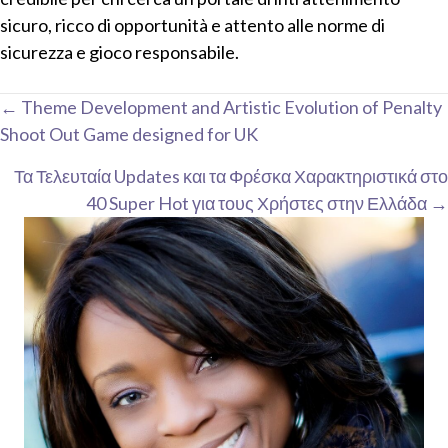
sicuro, ricco di opportunità e attento alle norme di
sicurezza e gioco responsabile.
Posts
← Theme Development and Artistic Evolution of Penalty
navigation
Shoot Out Game designed for UK
Τα Τελευταία Updates και τα Φρέσκα Χαρακτηριστικά στο
40 Super Hot για τους Χρήστες στην Ελλάδα →