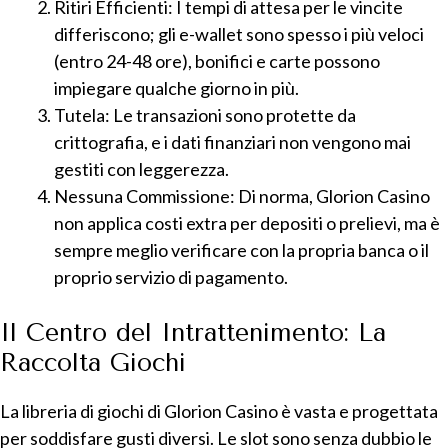
Ritiri Efficienti: I tempi di attesa per le vincite
differiscono; gli e-wallet sono spesso i più veloci
(entro 24-48 ore), bonifici e carte possono
impiegare qualche giorno in più.
Tutela: Le transazioni sono protette da
crittografia, e i dati finanziari non vengono mai
gestiti con leggerezza.
Nessuna Commissione: Di norma, Glorion Casino
non applica costi extra per depositi o prelievi, ma è
sempre meglio verificare con la propria banca o il
proprio servizio di pagamento.
Il Centro del Intrattenimento: La
Raccolta Giochi
La libreria di giochi di Glorion Casino è vasta e progettata
per soddisfare gusti diversi. Le slot sono senza dubbio le