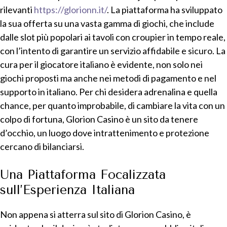
rilevanti
https://glorionn.it/
. La piattaforma ha sviluppato
la sua offerta su una vasta gamma di giochi, che include
dalle slot più popolari ai tavoli con croupier in tempo reale,
con l’intento di garantire un servizio affidabile e sicuro. La
cura per il giocatore italiano è evidente, non solo nei
giochi proposti ma anche nei metodi di pagamento e nel
supporto in italiano. Per chi desidera adrenalina e quella
chance, per quanto improbabile, di cambiare la vita con un
colpo di fortuna, Glorion Casino è un sito da tenere
d’occhio, un luogo dove intrattenimento e protezione
cercano di bilanciarsi.
Una Piattaforma Focalizzata
sull’Esperienza Italiana
Non appena si atterra sul sito di Glorion Casino, è