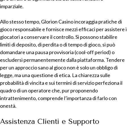
imparziale.
Allo stesso tempo, Glorion Casino incoraggia pratiche di
gioco responsabile e fornisce mezzi efficaci per assistere i
giocatori a conservare il controllo. Si possono stabilire
limiti di deposito, di perdita o di tempo di gioco, si può
domandare una pausa provvisoria (cool-off period) o
escludersi permanentemente dalla piattaforma. Tendere
per un approccio sano al gioco non è solo un obbligo di
legge, ma una questione di etica. La chiarezza sulle
probabilità di vincita e sui termini di servizio perfeziona il
quadro di un operatore che, pur proponendo
intrattenimento, comprende l’importanza di farlo con
onestà.
Assistenza Clienti e Supporto