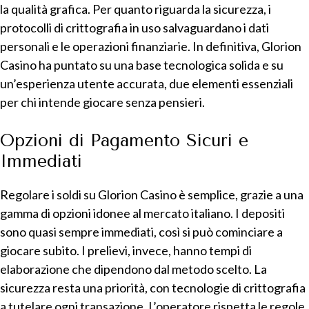
la qualità grafica. Per quanto riguarda la sicurezza, i
protocolli di crittografia in uso salvaguardano i dati
personali e le operazioni finanziarie. In definitiva, Glorion
Casino ha puntato su una base tecnologica solida e su
un’esperienza utente accurata, due elementi essenziali
per chi intende giocare senza pensieri.
Opzioni di Pagamento Sicuri e
Immediati
Regolare i soldi su Glorion Casino è semplice, grazie a una
gamma di opzioni idonee al mercato italiano. I depositi
sono quasi sempre immediati, così si può cominciare a
giocare subito. I prelievi, invece, hanno tempi di
elaborazione che dipendono dal metodo scelto. La
sicurezza resta una priorità, con tecnologie di crittografia
a tutelare ogni transazione. L’operatore rispetta le regole,