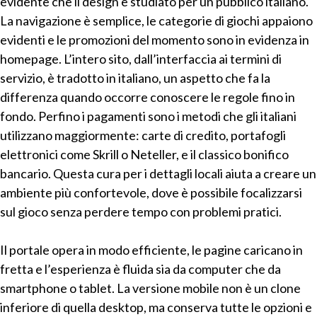
evidente che il design è studiato per un pubblico italiano.
La navigazione è semplice, le categorie di giochi appaiono
evidenti e le promozioni del momento sono in evidenza in
homepage. L’intero sito, dall’interfaccia ai termini di
servizio, è tradotto in italiano, un aspetto che fa la
differenza quando occorre conoscere le regole fino in
fondo. Perfino i pagamenti sono i metodi che gli italiani
utilizzano maggiormente: carte di credito, portafogli
elettronici come Skrill o Neteller, e il classico bonifico
bancario. Questa cura per i dettagli locali aiuta a creare un
ambiente più confortevole, dove è possibile focalizzarsi
sul gioco senza perdere tempo con problemi pratici.
Il portale opera in modo efficiente, le pagine caricano in
fretta e l’esperienza è fluida sia da computer che da
smartphone o tablet. La versione mobile non è un clone
inferiore di quella desktop, ma conserva tutte le opzioni e