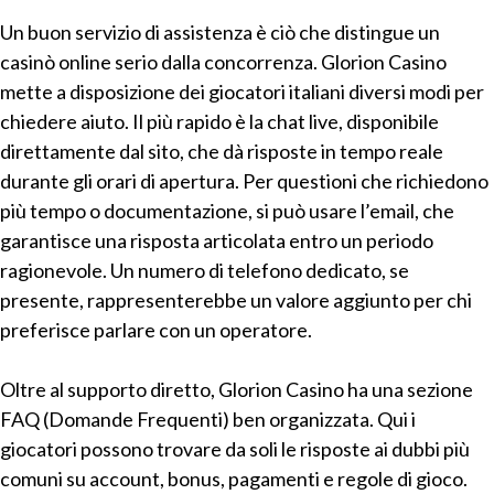
Un buon servizio di assistenza è ciò che distingue un
casinò online serio dalla concorrenza. Glorion Casino
mette a disposizione dei giocatori italiani diversi modi per
chiedere aiuto. Il più rapido è la chat live, disponibile
direttamente dal sito, che dà risposte in tempo reale
durante gli orari di apertura. Per questioni che richiedono
più tempo o documentazione, si può usare l’email, che
garantisce una risposta articolata entro un periodo
ragionevole. Un numero di telefono dedicato, se
presente, rappresenterebbe un valore aggiunto per chi
preferisce parlare con un operatore.
Oltre al supporto diretto, Glorion Casino ha una sezione
FAQ (Domande Frequenti) ben organizzata. Qui i
giocatori possono trovare da soli le risposte ai dubbi più
comuni su account, bonus, pagamenti e regole di gioco.