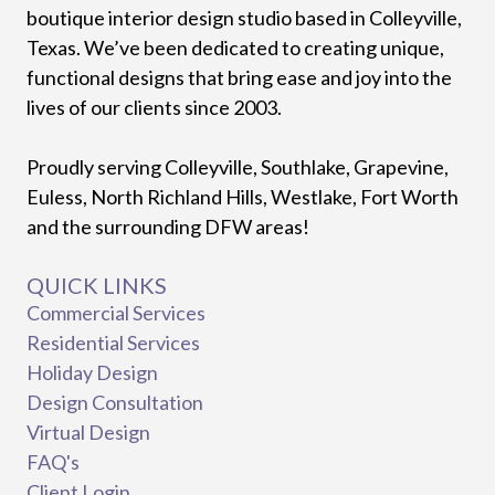
boutique interior design studio based in Colleyville,
Texas. We’ve been dedicated to creating unique,
functional designs that bring ease and joy into the
lives of our clients since 2003.
Proudly serving Colleyville, Southlake, Grapevine,
Euless, North Richland Hills, Westlake, Fort Worth
and the surrounding DFW areas!
QUICK LINKS
Commercial Services
Residential Services
Holiday Design
Design Consultation
Virtual Design
FAQ's
Client Login