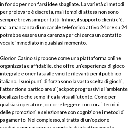
in fondo per non farsi idee sbagliate. La varietà di metodi
per prelevare è discreta, ma i tempi di attesa non sono
sempre brevissimi per tutti. Infine, il supporto clienti c’è,
ma la mancanza di un canale telefonico attivo 24 ore su 24
potrebbe essere una carenza per chi cerca un contatto
vocale immediato in qualsiasi momento.
Glorion Casino si propone come una piattaforma online
organizzata e affidabile, che offre un’esperienza di gioco
integrale e orientata alle vincite rilevanti per il pubblico
italiano. I suoi punti di forza sono la vasta scelta di giochi,
l’attenzione particolare ai jackpot progressivi e l’ambiente
localizzato che semplifica la vita all’utente. Come per
qualsiasi operatore, occorre leggere con cura i termini
delle promozioni e selezionare con cognizione i metodi di
pagamento. Nel complesso, si tratta di un’opzione
credibile per chi cerca un portale di intrattenimento