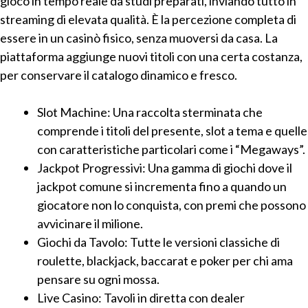
gioco in tempo reale da studi preparati, inviando tutto in
streaming di elevata qualità. È la percezione completa di
essere in un casinò fisico, senza muoversi da casa. La
piattaforma aggiunge nuovi titoli con una certa costanza,
per conservare il catalogo dinamico e fresco.
Slot Machine: Una raccolta sterminata che
comprende i titoli del presente, slot a tema e quelle
con caratteristiche particolari come i “Megaways”.
Jackpot Progressivi: Una gamma di giochi dove il
jackpot comune si incrementa fino a quando un
giocatore non lo conquista, con premi che possono
avvicinare il milione.
Giochi da Tavolo: Tutte le versioni classiche di
roulette, blackjack, baccarat e poker per chi ama
pensare su ogni mossa.
Live Casino: Tavoli in diretta con dealer