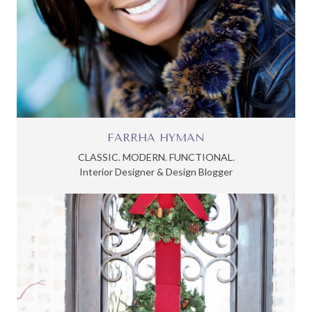
FARRHA HYMAN
CLASSIC. MODERN. FUNCTIONAL.
Interior Designer & Design
Blogger