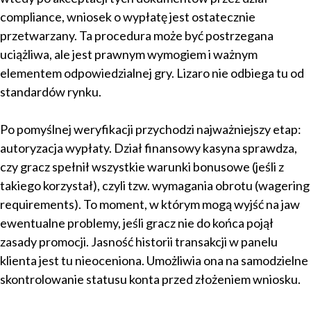
compliance, wniosek o wypłatę jest ostatecznie
przetwarzany. Ta procedura może być postrzegana
uciążliwa, ale jest prawnym wymogiem i ważnym
elementem odpowiedzialnej gry. Lizaro nie odbiega tu od
standardów rynku.
Po pomyślnej weryfikacji przychodzi najważniejszy etap:
autoryzacja wypłaty. Dział finansowy kasyna sprawdza,
czy gracz spełnił wszystkie warunki bonusowe (jeśli z
takiego korzystał), czyli tzw. wymagania obrotu (wagering
requirements). To moment, w którym mogą wyjść na jaw
ewentualne problemy, jeśli gracz nie do końca pojął
zasady promocji. Jasność historii transakcji w panelu
klienta jest tu nieoceniona. Umożliwia ona na samodzielne
skontrolowanie statusu konta przed złożeniem wniosku.