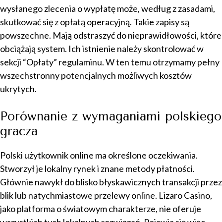
wysłanego zlecenia o wypłatę może, według z zasadami,
skutkować się z opłatą operacyjną. Takie zapisy są
powszechne. Mają odstraszyć do nieprawidłowości, które
obciążają system. Ich istnienie należy skontrolować w
sekcji “Opłaty” regulaminu. W ten temu otrzymamy pełny
wszechstronny potencjalnych możliwych kosztów
ukrytych.
Porównanie z wymaganiami polskiego
gracza
Polski użytkownik online ma określone oczekiwania.
Stworzył je lokalny rynek i znane metody płatności.
Głównie nawykł do blisko błyskawicznych transakcji przez
blik lub natychmiastowe przelewy online. Lizaro Casino,
jako platforma o światowym charakterze, nie oferuje
wszystkich tych lokalnych rozwiązań. Pojawia się więc