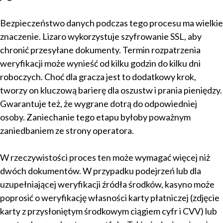
Bezpieczeństwo danych podczas tego procesu ma wielkie
znaczenie. Lizaro wykorzystuje szyfrowanie SSL, aby
chronić przesyłane dokumenty. Termin rozpatrzenia
weryfikacji może wynieść od kilku godzin do kilku dni
roboczych. Choć dla gracza jest to dodatkowy krok,
tworzy on kluczową barierę dla oszustw i prania pieniędzy.
Gwarantuje też, że wygrane dotrą do odpowiedniej
osoby. Zaniechanie tego etapu byłoby poważnym
zaniedbaniem ze strony operatora.
W rzeczywistości proces ten może wymagać więcej niż
dwóch dokumentów. W przypadku podejrzeń lub dla
uzupełniającej weryfikacji źródła środków, kasyno może
poprosić o weryfikację własności karty płatniczej (zdjęcie
karty z przysłoniętym środkowym ciągiem cyfr i CVV) lub