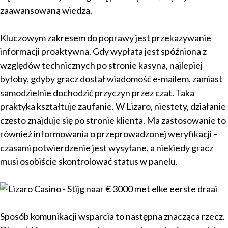
zaawansowaną wiedzą.
Kluczowym zakresem do poprawy jest przekazywanie
informacji proaktywna. Gdy wypłata jest spóźniona z
względów technicznych po stronie kasyna, najlepiej
byłoby, gdyby gracz dostał wiadomość e-mailem, zamiast
samodzielnie dochodzić przyczyn przez czat. Taka
praktyka kształtuje zaufanie. W Lizaro, niestety, działanie
często znajduje się po stronie klienta. Ma zastosowanie to
również informowania o przeprowadzonej weryfikacji –
czasami potwierdzenie jest wysyłane, a niekiedy gracz
musi osobiście skontrolować status w panelu.
Sposób komunikacji wsparcia to następna znacząca rzecz.