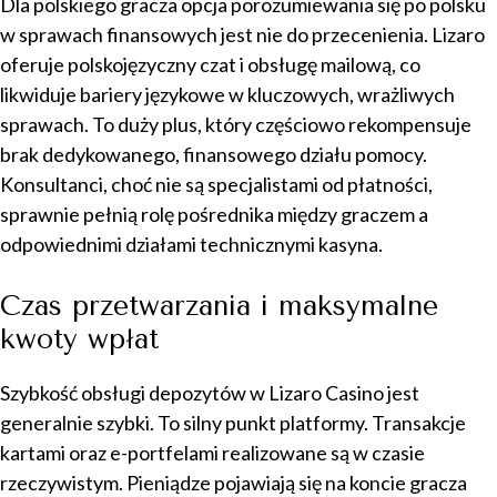
Dla polskiego gracza opcja porozumiewania się po polsku
w sprawach finansowych jest nie do przecenienia. Lizaro
oferuje polskojęzyczny czat i obsługę mailową, co
likwiduje bariery językowe w kluczowych, wrażliwych
sprawach. To duży plus, który częściowo rekompensuje
brak dedykowanego, finansowego działu pomocy.
Konsultanci, choć nie są specjalistami od płatności,
sprawnie pełnią rolę pośrednika między graczem a
odpowiednimi działami technicznymi kasyna.
Czas przetwarzania i maksymalne
kwoty wpłat
Szybkość obsługi depozytów w Lizaro Casino jest
generalnie szybki. To silny punkt platformy. Transakcje
kartami oraz e-portfelami realizowane są w czasie
rzeczywistym. Pieniądze pojawiają się na koncie gracza