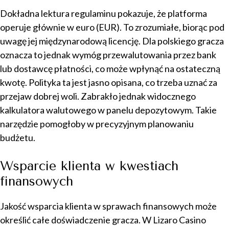
Dokładna lektura regulaminu pokazuje, że platforma
operuje głównie w euro (EUR). To zrozumiałe, biorąc pod
uwagę jej międzynarodową licencję. Dla polskiego gracza
oznacza to jednak wymóg przewalutowania przez bank
lub dostawcę płatności, co może wpłynąć na ostateczną
kwotę. Polityka ta jest jasno opisana, co trzeba uznać za
przejaw dobrej woli. Zabrakło jednak widocznego
kalkulatora walutowego w panelu depozytowym. Takie
narzędzie pomogłoby w precyzyjnym planowaniu
budżetu.
Wsparcie klienta w kwestiach
finansowych
Jakość wsparcia klienta w sprawach finansowych może
określić całe doświadczenie gracza. W Lizaro Casino