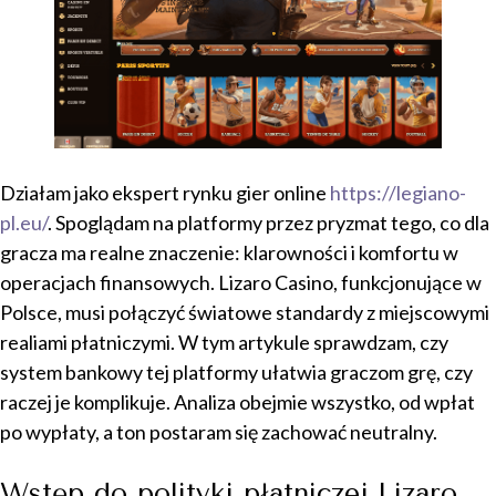
Działam jako ekspert rynku gier online
https://legiano-
pl.eu/
. Spoglądam na platformy przez pryzmat tego, co dla
gracza ma realne znaczenie: klarowności i komfortu w
operacjach finansowych. Lizaro Casino, funkcjonujące w
Polsce, musi połączyć światowe standardy z miejscowymi
realiami płatniczymi. W tym artykule sprawdzam, czy
system bankowy tej platformy ułatwia graczom grę, czy
raczej je komplikuje. Analiza obejmie wszystko, od wpłat
po wypłaty, a ton postaram się zachować neutralny.
Wstęp do polityki płatniczej Lizaro