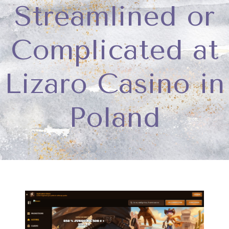
Streamlined or
Complicated at
Lizaro Casino in
Poland