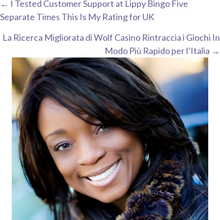
Posts
← I Tested Customer Support at Lippy Bingo Five
navigation
Separate Times This Is My Rating for UK
La Ricerca Migliorata di Wolf Casino Rintraccia i Giochi In
Modo Più Rapido per l’Italia →