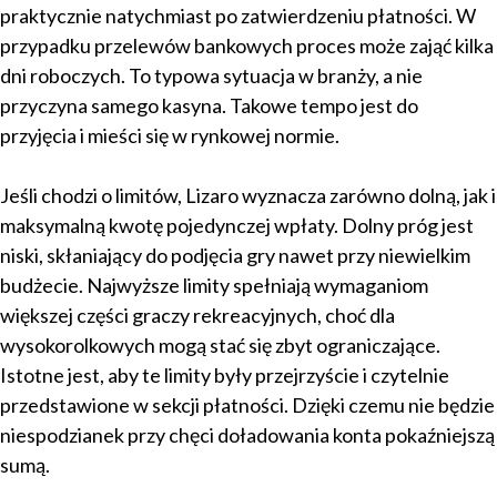
praktycznie natychmiast po zatwierdzeniu płatności. W
przypadku przelewów bankowych proces może zająć kilka
dni roboczych. To typowa sytuacja w branży, a nie
przyczyna samego kasyna. Takowe tempo jest do
przyjęcia i mieści się w rynkowej normie.
Jeśli chodzi o limitów, Lizaro wyznacza zarówno dolną, jak i
maksymalną kwotę pojedynczej wpłaty. Dolny próg jest
niski, skłaniający do podjęcia gry nawet przy niewielkim
budżecie. Najwyższe limity spełniają wymaganiom
większej części graczy rekreacyjnych, choć dla
wysokorolkowych mogą stać się zbyt ograniczające.
Istotne jest, aby te limity były przejrzyście i czytelnie
przedstawione w sekcji płatności. Dzięki czemu nie będzie
niespodzianek przy chęci doładowania konta pokaźniejszą
sumą.