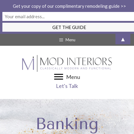
Get your copy of our complimentary remodeling guide >>
Skip
▲
Menu
to
content
Menu
Let's Talk
Banking