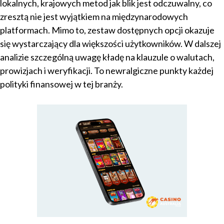
lokalnych, krajowych metod jak blik jest odczuwalny, co
zresztą nie jest wyjątkiem na międzynarodowych
platformach. Mimo to, zestaw dostępnych opcji okazuje
się wystarczający dla większości użytkowników. W dalszej
analizie szczególną uwagę kładę na klauzule o walutach,
prowizjach i weryfikacji. To newralgiczne punkty każdej
polityki finansowej w tej branży.