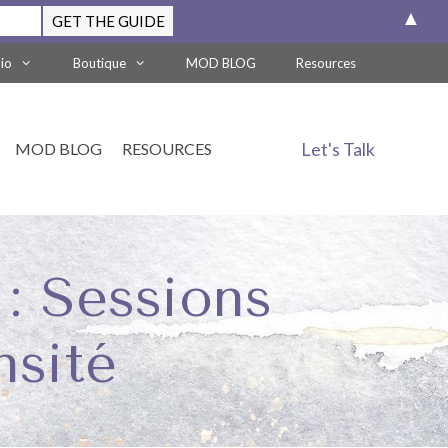
▲
lio
Boutique
MOD BLOG
Resources
Let's Talk
MOD BLOG
RESOURCES
: Sessions
nsité