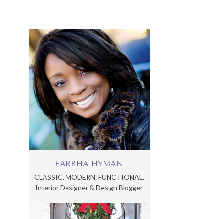
FARRHA HYMAN
CLASSIC. MODERN. FUNCTIONAL.
Interior Designer & Design
Blogger