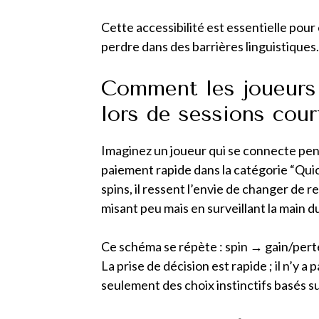
Cette accessibilité est essentielle pour
perdre dans des barrières linguistiques.
Comment les joueurs 
lors de sessions cour
Imaginez un joueur qui se connecte pend
paiement rapide dans la catégorie “Qui
spins, il ressent l’envie de changer de r
misant peu mais en surveillant la main d
Ce schéma se répète : spin → gain/perte 
La prise de décision est rapide ; il n’y 
seulement des choix instinctifs basés s