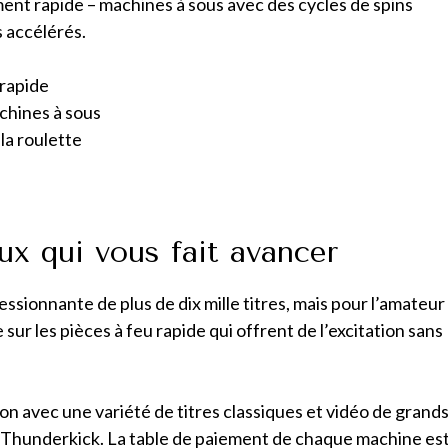
ent rapide – machines à sous avec des cycles de spins
s accélérés.
 rapide
achines à sous
la roulette
ux qui vous fait avancer
ssionnante de plus de dix mille titres, mais pour l’amateur
 sur les pièces à feu rapide qui offrent de l’excitation sans
on avec une variété de titres classiques et vidéo de grand
hunderkick. La table de paiement de chaque machine es