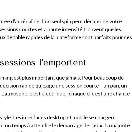
ontée d’adrénaline d’un seul spin peut décider de votre
sessions courtes et à haute intensité trouvent que les
eux de table rapides de la plateforme sont parfaits pour ces
 sessions l’emportent
timing est plus important que jamais. Pour beaucoup de
de décision rapide qu’exige une session courte – un pari, un
). L’atmosphère est électrique ; chaque clic est une chance
style. Les interfaces desktop et mobile se chargent
cun temps à attendre le démarrage des jeux. La majorité