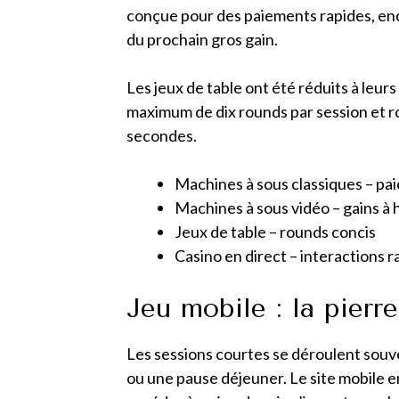
conçue pour des paiements rapides, enc
du prochain gros gain.
Les jeux de table ont été réduits à leur
maximum de dix rounds par session et ro
secondes.
Machines à sous classiques – pa
Machines à sous vidéo – gains à
Jeux de table – rounds concis
Casino en direct – interactions r
Jeu mobile : la pierr
Les sessions courtes se déroulent souv
ou une pause déjeuner. Le site mobile e