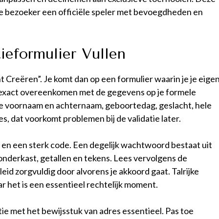
 bezoeker een officiële speler met bevoegdheden en
ieformulier Vullen
t Creëren”. Je komt dan op een formulier waarin je je eige
exact overeenkomen met de gegevens op je formele
e voornaam en achternaam, geboortedag, geslacht, hele
es, dat voorkomt problemen bij de validatie later.
en een sterk code. Een degelijk wachtwoord bestaat uit
nderkast, getallen en tekens. Lees vervolgens de
d zorgvuldig door alvorens je akkoord gaat. Talrijke
ar het is een essentieel rechtelijk moment.
entie met het bewijsstuk van adres essentieel. Pas toe