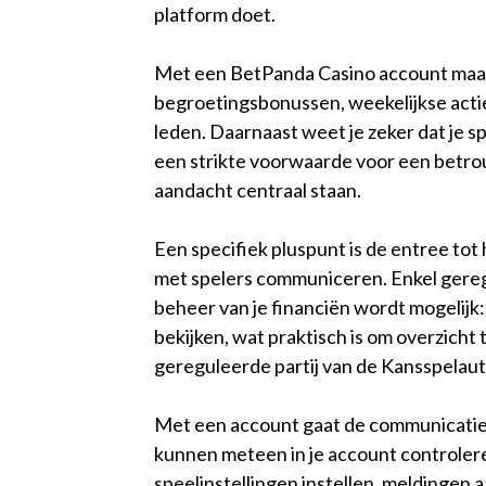
platform doet.
Met een BetPanda Casino account maak j
begroetingsbonussen, weekelijkse actie
leden. Daarnaast weet je zeker dat je s
een strikte voorwaarde voor een betrou
aandacht centraal staan.
Een specifiek pluspunt is de entree tot 
met spelers communiceren. Enkel gere
beheer van je financiën wordt mogelijk
bekijken, wat praktisch is om overzicht
gereguleerde partij van de Kansspelauto
Met een account gaat de communicatie 
kunnen meteen in je account controler
speelinstellingen instellen, meldingen