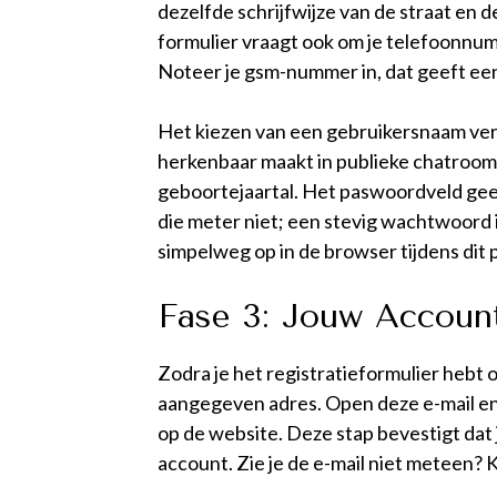
dezelfde schrijfwijze van de straat en d
formulier vraagt ook om je telefoonnum
Noteer je gsm-nummer in, dat geeft een 
Het kiezen van een gebruikersnaam verei
herkenbaar maakt in publieke chatrooms 
geboortejaartal. Het paswoordveld geef
die meter niet; een stevig wachtwoord i
simpelweg op in de browser tijdens dit 
Fase 3: Jouw Accoun
Zodra je het registratieformulier hebt 
aangegeven adres. Open deze e-mail en 
op de website. Deze stap bevestigt dat j
account. Zie je de e-mail niet meteen? 