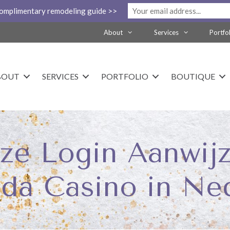
complimentary remodeling guide >>
About
Services
Portfo
BOUT
SERVICES
PORTFOLIO
BOUTIQUE
ze Login Aanwij
da Casino in Ne