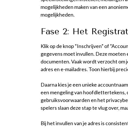
mogelijkheden maken van een anonieme
mogelijkheden.
Fase 2: Het Registrat
Klik op de knop “Inschrijven” of “Accoun
gegevens moet invullen. Deze moeten 
documenten. Vaak wordt verzocht om j
adres en e-mailadres. Toon hierbij preci
Daarna kies je een unieke accountnaam 
een mengeling van hoofdlettertekens, o
gebruiksvoorwaarden en het privacybelei
spelers slaan deze stap te vlug over, ma
Bij het invullen van je adres is consist