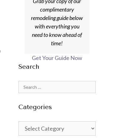
Grab your copy of our
complimentary
remodeling guide below
with everything you
need to know ahead of
time!
n
Get Your Guide Now
Search
Search
for:
Categories
Categories