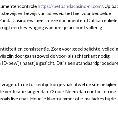
documentencontrole
https://betpandacasino-nl.com/
. Uploa
teitsbewijs en bewijs van adres via het hiervoor bedoelde
etPanda Casino evalueert deze documenten. Dat kan enkele
krijgt een bevestiging wanneer je account volledig
nticiteit en consistentie. Zorg voor goed belichte, volledi
ijs zijn doorgaans zowel de voor- als achterkant nodig.
 ID-bewijs naast je gezicht. Dit is een standaardprocedur
vragen. In de tussentijd kun je vaak al wel de site bekijken
 de verificatie langer dan 72 uur? Neem dan contact op met
zoals live chat. Houd je klantnummer of e-mailadres bij de