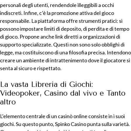
personali degli utenti, rendendole illeggibili a occhi
indiscreti. Infine, c’è la promozione attiva del gioco
responsabile. La piattaforma offre strumenti pratici: si
possono impostare limiti di deposito, di perdita e di tempo
di gioco. Propone anche link diretti a organizzazioni di
supporto specializzate. Questi non sono solo obblighi di
legge, ma costituiscono di una filosofia precisa. Intendono
creare un ambiente di intrattenimento dove il giocatore si
senta al sicuro e rispettato.
La vasta Libreria di Giochi:
Videopoker, Casino dal vivo e Tanto
altro
L’elemento centrale di un casinò online consiste in i suoi
giochi. Su questo punto, Spinko Casino punta sulla varietà.