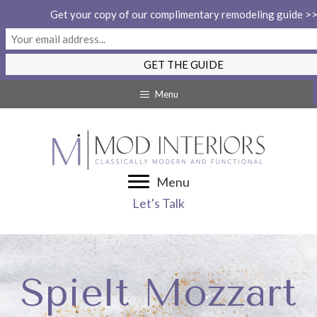
Get your copy of our complimentary remodeling guide >
Skip
Menu
to
content
Menu
Let's Talk
Spielt Mozzart