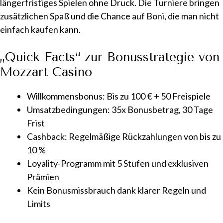
längerfristiges Spielen ohne Druck. Die Turniere bringen
zusätzlichen Spaß und die Chance auf Boni, die man nicht
einfach kaufen kann.
„Quick Facts“ zur Bonusstrategie von
Mozzart Casino
Willkommensbonus: Bis zu 100 € + 50 Freispiele
Umsatzbedingungen: 35x Bonusbetrag, 30 Tage
Frist
Cashback: Regelmäßige Rückzahlungen von bis zu
10 %
Loyality-Programm mit 5 Stufen und exklusiven
Prämien
Kein Bonusmissbrauch dank klarer Regeln und
Limits