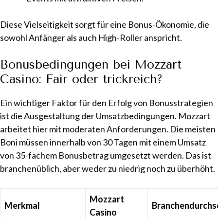
Diese Vielseitigkeit sorgt für eine Bonus-Ökonomie, die
sowohl Anfänger als auch High-Roller anspricht.
Bonusbedingungen bei Mozzart
Casino: Fair oder trickreich?
Ein wichtiger Faktor für den Erfolg von Bonusstrategien
ist die Ausgestaltung der Umsatzbedingungen. Mozzart
arbeitet hier mit moderaten Anforderungen. Die meisten
Boni müssen innerhalb von 30 Tagen mit einem Umsatz
von 35-fachem Bonusbetrag umgesetzt werden. Das ist
branchenüblich, aber weder zu niedrig noch zu überhöht.
Mozzart
Merkmal
Branchendurchs
Casino