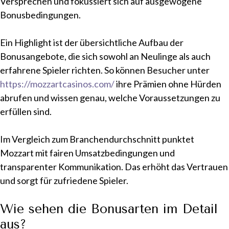
Versprechen und fokussiert sich auf ausgewogene
Bonusbedingungen.
Ein Highlight ist der übersichtliche Aufbau der
Bonusangebote, die sich sowohl an Neulinge als auch
erfahrene Spieler richten. So können Besucher unter
https://mozzartcasinos.com/
ihre Prämien ohne Hürden
abrufen und wissen genau, welche Voraussetzungen zu
erfüllen sind.
Im Vergleich zum Branchendurchschnitt punktet
Mozzart mit fairen Umsatzbedingungen und
transparenter Kommunikation. Das erhöht das Vertrauen
und sorgt für zufriedene Spieler.
Wie sehen die Bonusarten im Detail
aus?