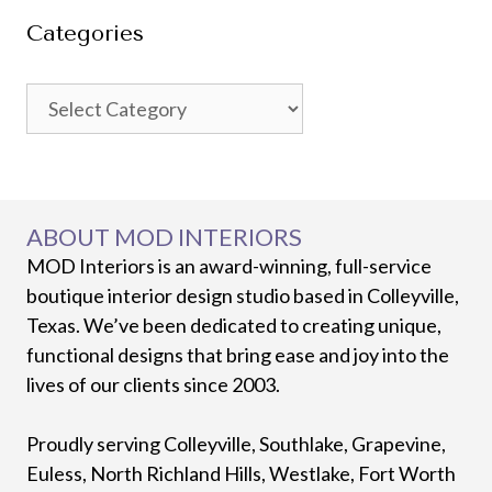
Categories
Categories
ABOUT MOD INTERIORS
MOD Interiors is an award-winning, full-service
boutique interior design studio based in Colleyville,
Texas. We’ve been dedicated to creating unique,
functional designs that bring ease and joy into the
lives of our clients since 2003.
Proudly serving Colleyville, Southlake, Grapevine,
Euless, North Richland Hills, Westlake, Fort Worth