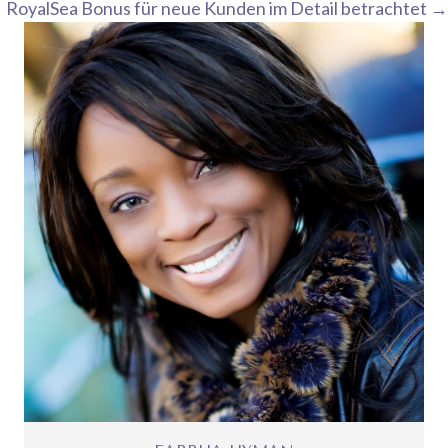
RoyalSea Bonus für neue Kunden im Detail betrachtet →