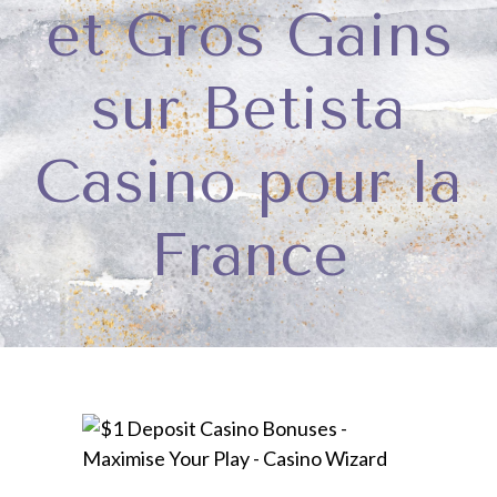
et Gros Gains
sur Betista
Casino pour la
France