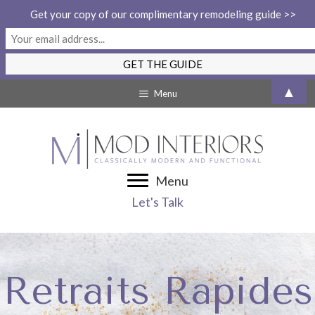
Get your copy of our complimentary remodeling guide >>
Skip
▲
Menu
to
content
Menu
Let's Talk
Retraits Rapides