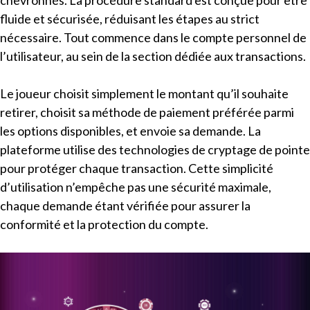
fluide et sécurisée, réduisant les étapes au strict
nécessaire. Tout commence dans le compte personnel de
l’utilisateur, au sein de la section dédiée aux transactions.
Le joueur choisit simplement le montant qu’il souhaite
retirer, choisit sa méthode de paiement préférée parmi
les options disponibles, et envoie sa demande. La
plateforme utilise des technologies de cryptage de pointe
pour protéger chaque transaction. Cette simplicité
d’utilisation n’empêche pas une sécurité maximale,
chaque demande étant vérifiée pour assurer la
conformité et la protection du compte.