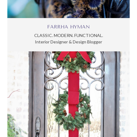
FARRHA HYMAN
CLASSIC. MODERN. FUNCTIONAL.
Interior Designer & Design
Blogger