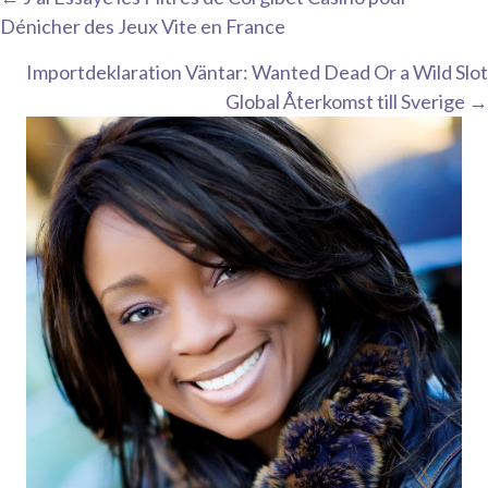
navigation
Dénicher des Jeux Vite en France
Importdeklaration Väntar: Wanted Dead Or a Wild Slot
Global Återkomst till Sverige →