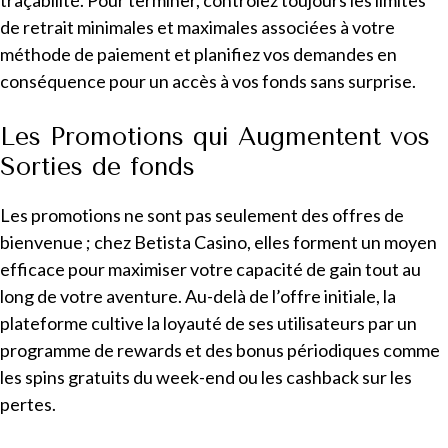
de retrait minimales et maximales associées à votre
méthode de paiement et planifiez vos demandes en
conséquence pour un accès à vos fonds sans surprise.
Les Promotions qui Augmentent vos
Sorties de fonds
Les promotions ne sont pas seulement des offres de
bienvenue ; chez Betista Casino, elles forment un moyen
efficace pour maximiser votre capacité de gain tout au
long de votre aventure. Au-delà de l’offre initiale, la
plateforme cultive la loyauté de ses utilisateurs par un
programme de rewards et des bonus périodiques comme
les spins gratuits du week-end ou les cashback sur les
pertes.