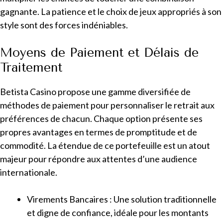
gagnante. La patience et le choix de jeux appropriés à son
style sont des forces indéniables.
Moyens de Paiement et Délais de
Traitement
Betista Casino propose une gamme diversifiée de
méthodes de paiement pour personnaliser le retrait aux
préférences de chacun. Chaque option présente ses
propres avantages en termes de promptitude et de
commodité. La étendue de ce portefeuille est un atout
majeur pour répondre aux attentes d’une audience
internationale.
Virements Bancaires : Une solution traditionnelle
et digne de confiance, idéale pour les montants