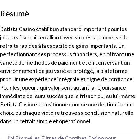
Résumé
Betista Casino établit un standard important pour les
joueurs français en alliant avec succès la promesse de
retraits rapides à la capacité de gains importants. En
perfectionnant ses processus financiers, en offrant une
variété de méthodes de paiement et en conservant un
environnement de jeu varié et protégé, la plateforme
produit une expérience intégrale et digne de confiance.
Pour les joueurs qui valorisent autant la réjouissance
immédiate de leurs succès que le frisson du jeu lui-même,
Betista Casino se positionne comme une destination de
choix, où chaque victoire trouve sa conclusion naturelle
dans un retrait simple et opérationnel.
Posts
← J’ai Essayé les Filtres de Corgibet Casino pour