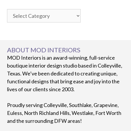
Categories
ABOUT MOD INTERIORS
MOD Interiors is an award-winning, full-service
boutique interior design studio based in Colleyville,
Texas. We’ve been dedicated to creating unique,
functional designs that bring ease and joy into the
lives of our clients since 2003.
Proudly serving Colleyville, Southlake, Grapevine,
Euless, North Richland Hills, Westlake, Fort Worth
and the surrounding DFW areas!