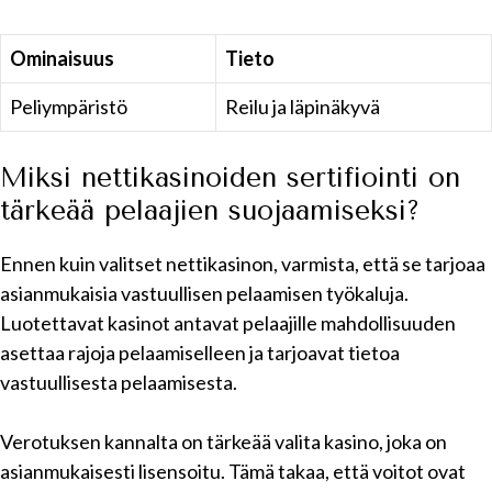
Ominaisuus
Tieto
Peliympäristö
Reilu ja läpinäkyvä
Miksi nettikasinoiden sertifiointi on
tärkeää pelaajien suojaamiseksi?
Ennen kuin valitset nettikasinon, varmista, että se tarjoaa
asianmukaisia vastuullisen pelaamisen työkaluja.
Luotettavat kasinot antavat pelaajille mahdollisuuden
asettaa rajoja pelaamiselleen ja tarjoavat tietoa
vastuullisesta pelaamisesta.
Verotuksen kannalta on tärkeää valita kasino, joka on
asianmukaisesti lisensoitu. Tämä takaa, että voitot ovat