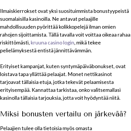
Ilmaiskierrokset ovat yksi suosituimmista bonustyypeistä
suomalaisilla kasinoilla. Ne antavat pelaajille
mahdollisuuden pyörittää kolikkopelejä ilman omien
rahojen sijoittamista. Tällä tavalla voit voittaa oikeaa rahaa
riskittömästi,
kruuna casino login
, mikä tekee
pelielämyksestä entistä jännittävämmän.
Erityiset kampanjat, kuten syntymäpäiväbonukset, ovat
loistava tapa yllättää pelaajat. Monet nettikasinot
tarjoavat tällaisia etuja, jotka tekevät pelaamisesta
erityisempää. Kannattaa tarkistaa, onko valitsemallasi
kasinolla tällaisia tarjouksia, jotta voit hyödyntää niitä.
Miksi bonusten vertailu on järkevää?
Pelaajien tulee olla tietoisia myös omasta