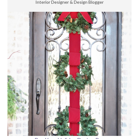
Interior Designer & Design
Blogger