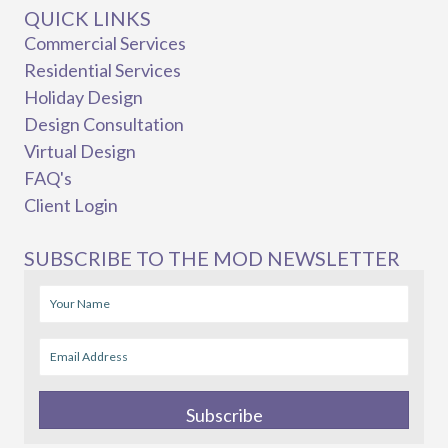
QUICK LINKS
Commercial Services
Residential Services
Holiday Design
Design Consultation
Virtual Design
FAQ's
Client Login
SUBSCRIBE TO THE MOD NEWSLETTER
Subscribe