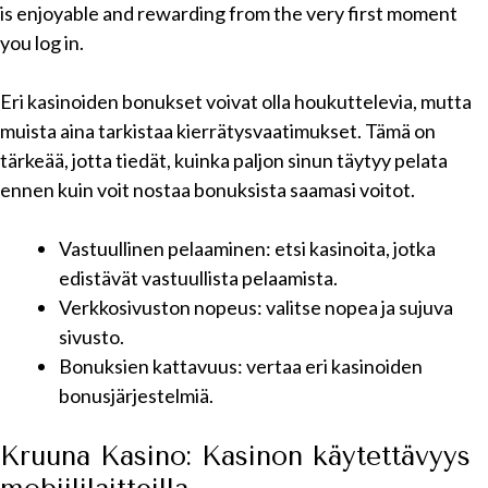
is enjoyable and rewarding from the very first moment
you log in.
Eri kasinoiden bonukset voivat olla houkuttelevia, mutta
muista aina tarkistaa kierrätysvaatimukset. Tämä on
tärkeää, jotta tiedät, kuinka paljon sinun täytyy pelata
ennen kuin voit nostaa bonuksista saamasi voitot.
Vastuullinen pelaaminen: etsi kasinoita, jotka
edistävät vastuullista pelaamista.
Verkkosivuston nopeus: valitse nopea ja sujuva
sivusto.
Bonuksien kattavuus: vertaa eri kasinoiden
bonusjärjestelmiä.
Kruuna Kasino: Kasinon käytettävyys