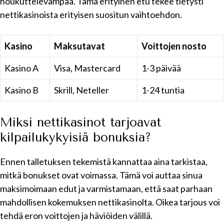
houkuttelevampaa. Tämä erityinen etu tekee tietysti
nettikasinoista erityisen suositun vaihtoehdon.
Kasino
Maksutavat
Voittojen nosto
Kasino A
Visa, Mastercard
1-3 päivää
Kasino B
Skrill, Neteller
1-24 tuntia
Miksi nettikasinot tarjoavat
kilpailukykyisiä bonuksia?
Ennen talletuksen tekemistä kannattaa aina tarkistaa,
mitkä bonukset ovat voimassa. Tämä voi auttaa sinua
maksimoimaan edut ja varmistamaan, että saat parhaan
mahdollisen kokemuksen nettikasinolta. Oikea tarjous voi
tehdä eron voittojen ja häviöiden välillä.