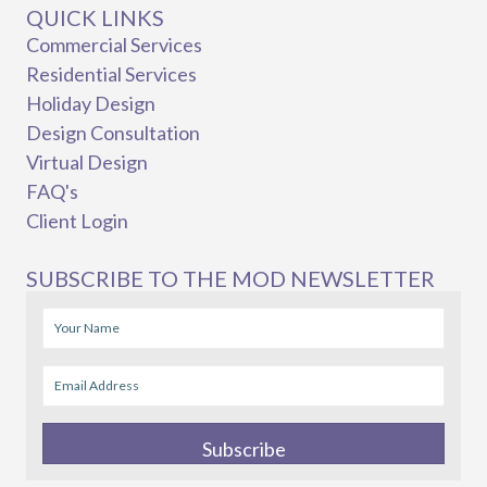
QUICK LINKS
Commercial Services
Residential Services
Holiday Design
Design Consultation
Virtual Design
FAQ's
Client Login
SUBSCRIBE TO THE MOD NEWSLETTER
Subscribe