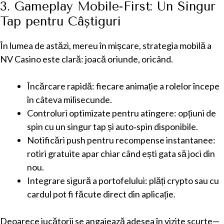
3. Gameplay Mobile-First: Un Singur
Tap pentru Câștiguri
În lumea de astăzi, mereu în mișcare, strategia mobilă a
NV Casino este clară: joacă oriunde, oricând.
Încărcare rapidă: fiecare animație a rolelor începe
în câteva milisecunde.
Controluri optimizate pentru atingere: opțiuni de
spin cu un singur tap și auto‑spin disponibile.
Notificări push pentru recompense instantanee:
rotiri gratuite apar chiar când ești gata să joci din
nou.
Integrare sigură a portofelului: plăți crypto sau cu
cardul pot fi făcute direct din aplicație.
Deoarece jucătorii se angajează adesea în vizite scurte—