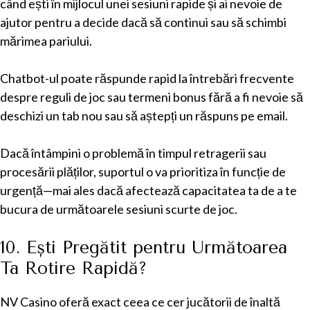
când ești în mijlocul unei sesiuni rapide și ai nevoie de
ajutor pentru a decide dacă să continui sau să schimbi
mărimea pariului.
Chatbot-ul poate răspunde rapid la întrebări frecvente
despre reguli de joc sau termeni bonus fără a fi nevoie să
deschizi un tab nou sau să aștepți un răspuns pe email.
Dacă întâmpini o problemă în timpul retragerii sau
procesării plăților, suportul o va prioritiza în funcție de
urgență—mai ales dacă afectează capacitatea ta de a te
bucura de următoarele sesiuni scurte de joc.
10. Ești Pregătit pentru Următoarea
Ta Rotire Rapidă?
NV Casino oferă exact ceea ce cer jucătorii de înaltă