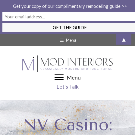
Get your copy of our complimentary remodeling guide >>
Skip
▲
Menu
to
content
Menu
Let's Talk
NV Casino: