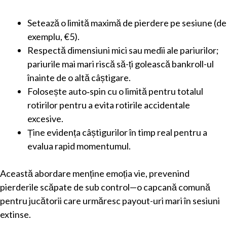
Setează o limită maximă de pierdere pe sesiune (de
exemplu, €5).
Respectă dimensiuni mici sau medii ale pariurilor;
pariurile mai mari riscă să-ți golească bankroll-ul
înainte de o altă câștigare.
Folosește auto‑spin cu o limită pentru totalul
rotirilor pentru a evita rotirile accidentale
excesive.
Ține evidența câștigurilor în timp real pentru a
evalua rapid momentumul.
Această abordare menține emoția vie, prevenind
pierderile scăpate de sub control—o capcană comună
pentru jucătorii care urmăresc payout-uri mari în sesiuni
extinse.