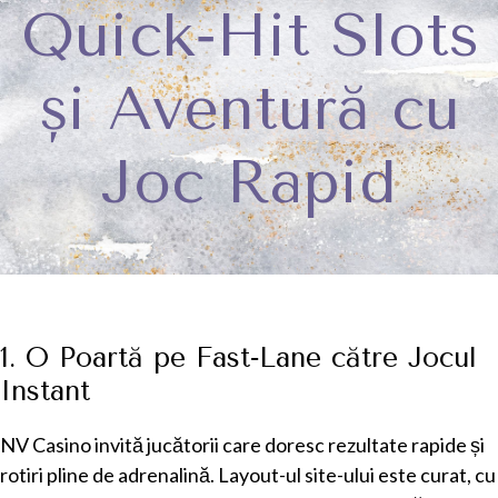
Quick‑Hit Slots
și Aventură cu
Joc Rapid
1. O Poartă pe Fast‑Lane către Jocul
Instant
NV Casino invită jucătorii care doresc rezultate rapide și
rotiri pline de adrenalină. Layout-ul site-ului este curat, cu