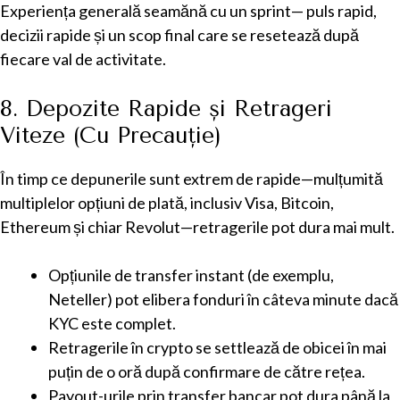
Experiența generală seamănă cu un sprint— puls rapid,
decizii rapide și un scop final care se resetează după
fiecare val de activitate.
8. Depozite Rapide și Retrageri
Viteze (Cu Precauție)
În timp ce depunerile sunt extrem de rapide—mulțumită
multiplelor opțiuni de plată, inclusiv Visa, Bitcoin,
Ethereum și chiar Revolut—retragerile pot dura mai mult.
Opțiunile de transfer instant (de exemplu,
Neteller) pot elibera fonduri în câteva minute dacă
KYC este complet.
Retragerile în crypto se settlează de obicei în mai
puțin de o oră după confirmare de către rețea.
Payout-urile prin transfer bancar pot dura până la