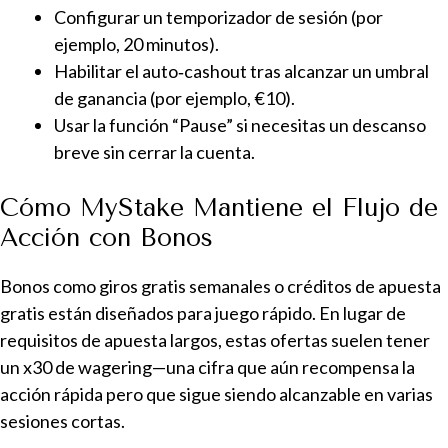
Configurar un temporizador de sesión (por
ejemplo, 20 minutos).
Habilitar el auto‑cashout tras alcanzar un umbral
de ganancia (por ejemplo, €10).
Usar la función “Pause” si necesitas un descanso
breve sin cerrar la cuenta.
Cómo MyStake Mantiene el Flujo de
Acción con Bonos
Bonos como giros gratis semanales o créditos de apuesta
gratis están diseñados para juego rápido. En lugar de
requisitos de apuesta largos, estas ofertas suelen tener
un x30 de wagering—una cifra que aún recompensa la
acción rápida pero que sigue siendo alcanzable en varias
sesiones cortas.