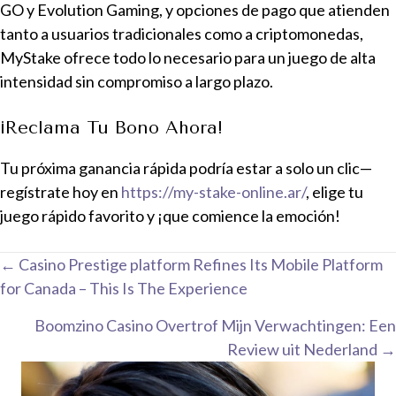
GO y Evolution Gaming, y opciones de pago que atienden
tanto a usuarios tradicionales como a criptomonedas,
MyStake ofrece todo lo necesario para un juego de alta
intensidad sin compromiso a largo plazo.
¡Reclama Tu Bono Ahora!
Tu próxima ganancia rápida podría estar a solo un clic—
regístrate hoy en
https://my-stake-online.ar/
, elige tu
juego rápido favorito y ¡que comience la emoción!
Posts
← Casino Prestige platform Refines Its Mobile Platform
navigation
for Canada – This Is The Experience
Boomzino Casino Overtrof Mijn Verwachtingen: Een
Review uit Nederland →