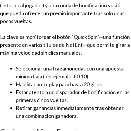
(retorno al jugador) y una ronda de bonificación volátil
que pueda ofrecer un premio importante tras solo unas
pocas vueltas.
La clave es monitorear el botón “Quick Spin”—una función
presente en varios títulos de NetEnt—que permite girar a
máxima velocidad sin clics manuales.
Seleccionar una tragamonedas con una apuesta
mínima baja (por ejemplo, €0.10).
Habilitar auto‑play para hasta 20 giros.
Estar atento a un disparador de bonificación en las
primeras cinco vueltas.
Retirar ganancias inmediatamente tras obtener
una combinación ganadora.