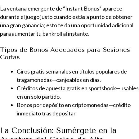
La ventana emergente de “Instant Bonus” aparece
durante el juego justo cuando estás a punto de obtener
una gran ganancia; esto te da una oportunidad adicional
para aumentar tu bankroll al instante.
Tipos de Bonos Adecuados para Sesiones
Cortas
Giros gratis semanales en títulos populares de
tragamonedas—canjeables en días.
Créditos de apuesta gratis en sportsbook—usables
en un solo partido.
Bonos por depósito en criptomonedas—crédito
inmediato tras depositar.
La Conclusión: Sumérgete en la