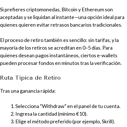
Si prefieres criptomonedas, Bitcoin y Ethereum son
aceptadas y se liquidan al instante—una opción ideal para
quienes quieren evitar retrasos bancarios tradicionales.
El proceso de retiro también es sencillo: sin tarifas, y la
mayoría de los retiros se acreditan en 0–5 días. Para
quienes desean pagos instantáneos, ciertos e-wallets
pueden procesar fondos en minutos tras la verificación.
Ruta Típica de Retiro
Tras una ganancia rápida:
Selecciona “Withdraw” en el panel de tu cuenta.
Ingresa la cantidad (mínimo €10).
Elige el método preferido (por ejemplo, Skrill).