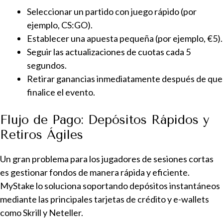
Seleccionar un partido con juego rápido (por
ejemplo, CS:GO).
Establecer una apuesta pequeña (por ejemplo, €5).
Seguir las actualizaciones de cuotas cada 5
segundos.
Retirar ganancias inmediatamente después de que
finalice el evento.
Flujo de Pago: Depósitos Rápidos y
Retiros Ágiles
Un gran problema para los jugadores de sesiones cortas
es gestionar fondos de manera rápida y eficiente.
MyStake lo soluciona soportando depósitos instantáneos
mediante las principales tarjetas de crédito y e-wallets
como Skrill y Neteller.