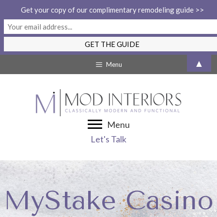
Get your copy of our complimentary remodeling guide >>
Skip
▲
Menu
to
content
Menu
Let's Talk
MyStake Casino