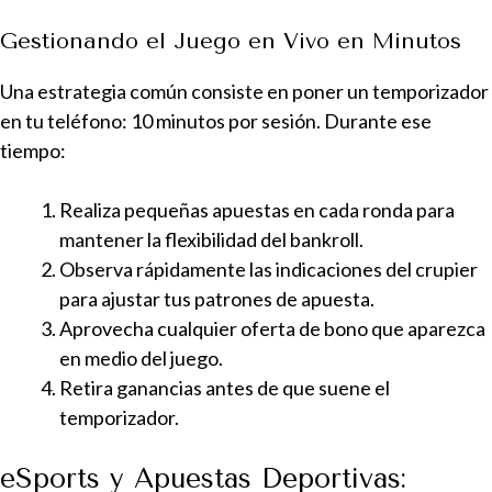
Gestionando el Juego en Vivo en Minutos
Una estrategia común consiste en poner un temporizador
en tu teléfono: 10 minutos por sesión. Durante ese
tiempo:
Realiza pequeñas apuestas en cada ronda para
mantener la flexibilidad del bankroll.
Observa rápidamente las indicaciones del crupier
para ajustar tus patrones de apuesta.
Aprovecha cualquier oferta de bono que aparezca
en medio del juego.
Retira ganancias antes de que suene el
temporizador.
eSports y Apuestas Deportivas: