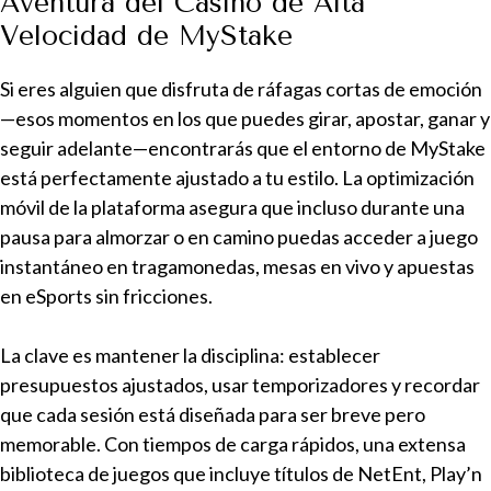
Aventura del Casino de Alta
Velocidad de MyStake
Si eres alguien que disfruta de ráfagas cortas de emoción
—esos momentos en los que puedes girar, apostar, ganar y
seguir adelante—encontrarás que el entorno de MyStake
está perfectamente ajustado a tu estilo. La optimización
móvil de la plataforma asegura que incluso durante una
pausa para almorzar o en camino puedas acceder a juego
instantáneo en tragamonedas, mesas en vivo y apuestas
en eSports sin fricciones.
La clave es mantener la disciplina: establecer
presupuestos ajustados, usar temporizadores y recordar
que cada sesión está diseñada para ser breve pero
memorable. Con tiempos de carga rápidos, una extensa
biblioteca de juegos que incluye títulos de NetEnt, Play’n