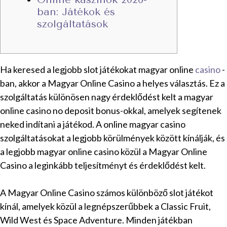
ban: Játékok és
szolgáltatások
Ha keresed a legjobb slot játékokat magyar online
casino
-
ban, akkor a Magyar Online Casino a helyes választás. Ez a
szolgáltatás különösen nagy érdeklődést kelt a magyar
online casino no deposit bonus-okkal, amelyek segítenek
neked indítani a játékod. A online magyar casino
szolgáltatásokat a legjobb körülmények között kínálják, és
a legjobb magyar online casino közül a Magyar Online
Casino a leginkább teljesítményt és érdeklődést kelt.
A Magyar Online Casino számos különböző slot játékot
kínál, amelyek közül a legnépszerűbbek a Classic Fruit,
Wild West és Space Adventure. Minden játékban