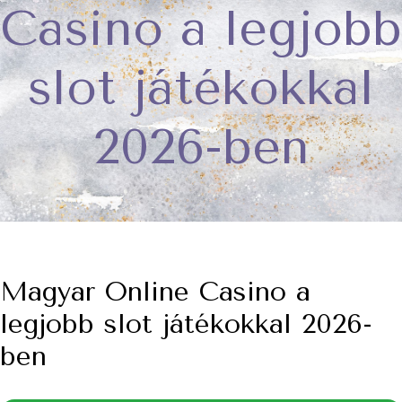
Casino a legjobb
slot játékokkal
2026-ben
Magyar Online Casino a
legjobb slot játékokkal 2026-
ben