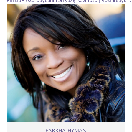
FARRHA HYMAN