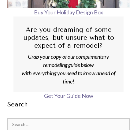
Buy Your Holiday Design Box
Are you dreaming of some
updates, but unsure what to
expect of a remodel?
Grab your copy of our complimentary
remodeling guide below
with everything you need to know ahead of
time!
Get Your Guide Now
Search
Search
for: