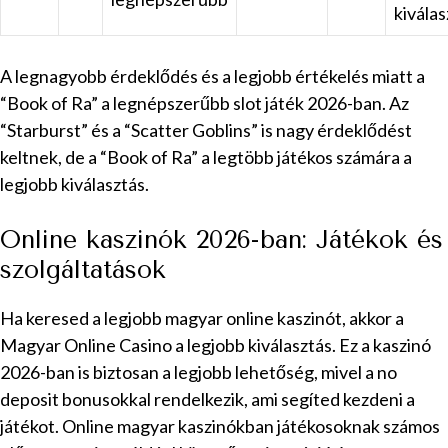
kiválas
A legnagyobb érdeklődés és a legjobb értékelés miatt a
“Book of Ra” a legnépszerűbb slot játék 2026-ban. Az
“Starburst” és a “Scatter Goblins” is nagy érdeklődést
keltnek, de a “Book of Ra” a legtöbb játékos számára a
legjobb kiválasztás.
Online kaszinók 2026-ban: Játékok és
szolgáltatások
Ha keresed a legjobb magyar online kaszinót, akkor a
Magyar Online Casino a legjobb kiválasztás. Ez a kaszinó
2026-ban is biztosan a legjobb lehetőség, mivel a no
deposit bonusokkal rendelkezik, ami segíted kezdeni a
játékot. Online magyar kaszinókban játékosoknak számos