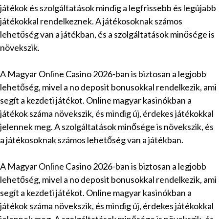
játékok és szolgáltatások mindig a legfrissebb és legújabb
játékokkal rendelkeznek. A játékosoknak számos
lehetőség van a játékban, és a szolgáltatások minősége is
növekszik.
A Magyar Online Casino 2026-ban is biztosan a legjobb
lehetőség, mivel a no deposit bonusokkal rendelkezik, ami
segít a kezdeti játékot. Online magyar kasinókban a
játékok száma növekszik, és mindig új, érdekes játékokkal
jelennek meg. A szolgáltatások minősége is növekszik, és
a játékosoknak számos lehetőség van a játékban.
A Magyar Online Casino 2026-ban is biztosan a legjobb
lehetőség, mivel a no deposit bonusokkal rendelkezik, ami
segít a kezdeti játékot. Online magyar kasinókban a
játékok száma növekszik, és mindig új, érdekes játékokkal
jelennek meg. A szolgáltatások minősége is növekszik, és