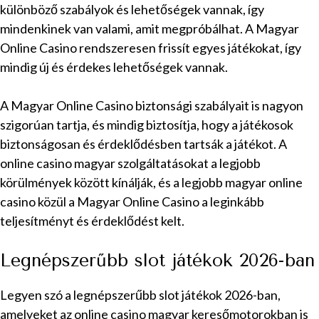
különböző szabályok és lehetőségek vannak, így
mindenkinek van valami, amit megpróbálhat. A Magyar
Online Casino rendszeresen frissít egyes játékokat, így
mindig új és érdekes lehetőségek vannak.
A Magyar Online Casino biztonsági szabályait is nagyon
szigorúan tartja, és mindig biztosítja, hogy a játékosok
biztonságosan és érdeklődésben tartsák a játékot. A
online casino magyar szolgáltatásokat a legjobb
körülmények között kínálják, és a legjobb magyar online
casino közül a Magyar Online Casino a leginkább
teljesítményt és érdeklődést kelt.
Legnépszerűbb slot játékok 2026-ban
Legyen szó a legnépszerűbb slot játékok 2026-ban,
amelyeket az online casino magyar keresőmotorokban is