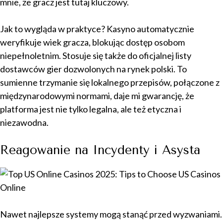
mnie, że gracz jest tutaj kluczowy.
Jak to wygląda w praktyce? Kasyno automatycznie
weryfikuje wiek gracza, blokując dostęp osobom
niepełnoletnim. Stosuje się także do oficjalnej listy
dostawców gier dozwolonych na rynek polski. To
sumienne trzymanie się lokalnego przepisów, połączone z
międzynarodowymi normami, daje mi gwarancję, że
platforma jest nie tylko legalna, ale też etyczna i
niezawodna.
Reagowanie na Incydenty i Asysta
Nawet najlepsze systemy mogą stanąć przed wyzwaniami.