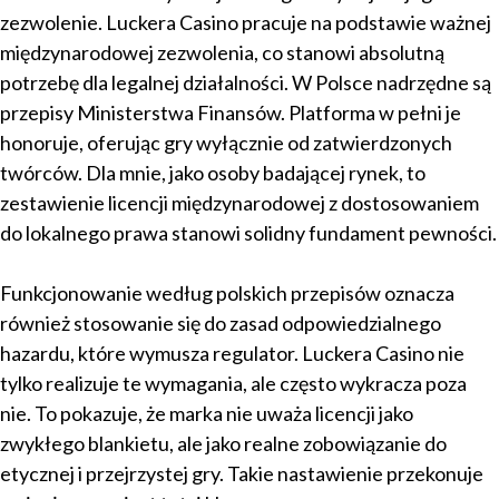
zezwolenie. Luckera Casino pracuje na podstawie ważnej
międzynarodowej zezwolenia, co stanowi absolutną
potrzebę dla legalnej działalności. W Polsce nadrzędne są
przepisy Ministerstwa Finansów. Platforma w pełni je
honoruje, oferując gry wyłącznie od zatwierdzonych
twórców. Dla mnie, jako osoby badającej rynek, to
zestawienie licencji międzynarodowej z dostosowaniem
do lokalnego prawa stanowi solidny fundament pewności.
Funkcjonowanie według polskich przepisów oznacza
również stosowanie się do zasad odpowiedzialnego
hazardu, które wymusza regulator. Luckera Casino nie
tylko realizuje te wymagania, ale często wykracza poza
nie. To pokazuje, że marka nie uważa licencji jako
zwykłego blankietu, ale jako realne zobowiązanie do
etycznej i przejrzystej gry. Takie nastawienie przekonuje