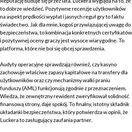
Reputację buduje się przez lata. Luckera wygląda na to, że
to dobrze wiedzieć. Pozytywne recenzje użytkowników
na aspekt prędkości wypłat i jasnych reguł gry to faktu
świadectwo. Jak dla mnie, kogoś przywiązującej uwagę do
bezpieczeństwa, to kombinacja konkretnych certyfikatów
i pozytywnej oceny graczy jest wysoce wiarygodne. To
platforma, które nie boi się obcej sprawdzenia.
Audyty operacyjne sprawdzają również, czy kasyno
zachowuje właściwe zapasy kapitałowe na transfery dla
użytkowników oraz czy mechanizmy walki praniu
funduszy (AML) funkcjonują zgodnie z przeznaczeniem.
Wiedza, że zewnętrzny rewident zweryfikował solidność
finansową strony, daje spokój. To finalny, istotny składnik
układanki bezpieczeństwa, który potwierdza w opinii, że
Luckera to zasługujący zaufania partner.