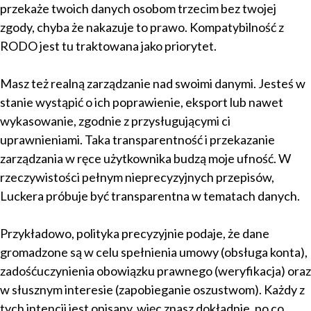
przekaże twoich danych osobom trzecim bez twojej
zgody, chyba że nakazuje to prawo. Kompatybilność z
RODO jest tu traktowana jako priorytet.
Masz też realną zarządzanie nad swoimi danymi. Jesteś w
stanie wystąpić o ich poprawienie, eksport lub nawet
wykasowanie, zgodnie z przysługującymi ci
uprawnieniami. Taka transparentność i przekazanie
zarządzania w ręce użytkownika budzą moje ufność. W
rzeczywistości pełnym nieprecyzyjnych przepisów,
Luckera próbuje być transparentna w tematach danych.
Przykładowo, polityka precyzyjnie podaje, że dane
gromadzone są w celu spełnienia umowy (obsługa konta),
zadośćuczynienia obowiązku prawnego (weryfikacja) oraz
w słusznym interesie (zapobieganie oszustwom). Każdy z
tych intencji jest opisany, więc znasz dokładnie, po co