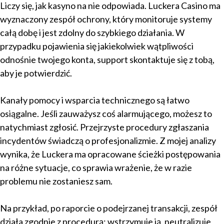
Liczy się, jak kasyno na nie odpowiada. Luckera Casino ma
wyznaczony zespół ochrony, który monitoruje systemy
całą dobę i jest zdolny do szybkiego działania. W
przypadku pojawienia się jakiekolwiek wątpliwości
odnośnie twojego konta, support skontaktuje się z tobą,
aby je potwierdzić.
Kanały pomocy i wsparcia technicznego są łatwo
osiągalne. Jeśli zauważysz coś alarmującego, możesz to
natychmiast zgłosić. Przejrzyste procedury zgłaszania
incydentów świadczą o profesjonalizmie. Z mojej analizy
wynika, że Luckera ma opracowane ścieżki postępowania
na różne sytuacje, co sprawia wrażenie, że w razie
problemu nie zostaniesz sam.
Na przykład, po raporcie o podejrzanej transakcji, zespół
działa zgodnie z procedurą: wstrzymuje ją, neutralizuje