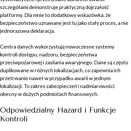
szczegółami demonstruje praktyczną dojrzałość
platformy. Dla mnie to dodatkowy wskazówka, że
bezpieczeństwo uznawane jest tu jako stały proces, a nie
jednorazowa deklaracja.
Centra danych wykorzystują nowoczesne systemy
kontroli dostępu, nadzoru, bezpieczeństwa
przeciwpożarowej i zasilania awaryjnego. Dane są często
duplikowane w różnych lokalizacjach, co zapewnia ich
przetrwanie nawet w przypadku awarii w jednym
lokalizacji. To zakres zabezpieczeń i nadmiarowości
obecny w dużych podmiotach finansowych.
Odpowiedzialny Hazard i Funkcje
Kontroli