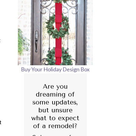
t
Buy Your Holiday Design Box
Are you
dreaming of
some updates,
but unsure
what to expect
t
of a remodel?