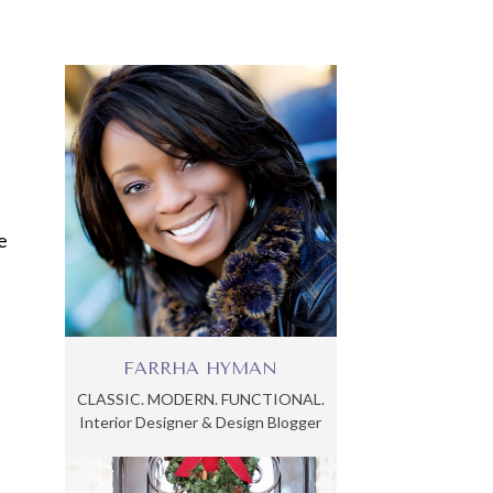
e
FARRHA HYMAN
CLASSIC. MODERN. FUNCTIONAL.
Interior Designer & Design
Blogger