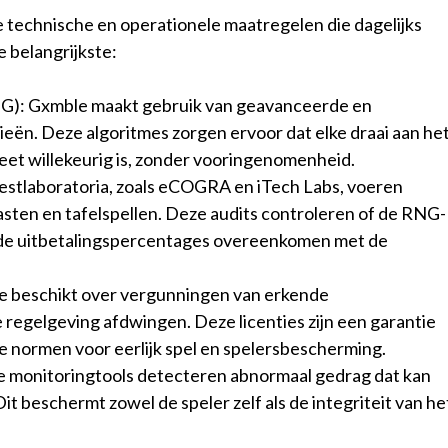
 de technische en operationele maatregelen die dagelijks
 belangrijkste:
): Gxmble maakt gebruik van geavanceerde en
ën. Deze algoritmes zorgen ervoor dat elke draai aan he
leet willekeurig is, zonder vooringenomenheid.
testlaboratoria, zoals eCOGRA en iTech Labs, voeren
asten en tafelspellen. Deze audits controleren of de RNG-
 de uitbetalingspercentages overeenkomen met de
le beschikt over vergunningen van erkende
 regelgeving afdwingen. Deze licenties zijn een garantie
de normen voor eerlijk spel en spelersbescherming.
 monitoringtools detecteren abnormaal gedrag dat kan
it beschermt zowel de speler zelf als de integriteit van he