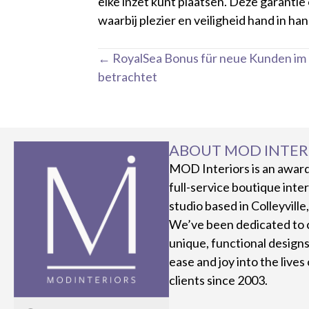
elke inzet kunt plaatsen. Deze garantie 
waarbij plezier en veiligheid hand in ha
Posts
← RoyalSea Bonus für neue Kunden im 
betrachtet
navigation
ABOUT MOD INTER
MOD Interiors is an awar
full-service boutique inte
studio based in Colleyville
We’ve been dedicated to 
unique, functional designs
ease and joy into the lives
clients since 2003.