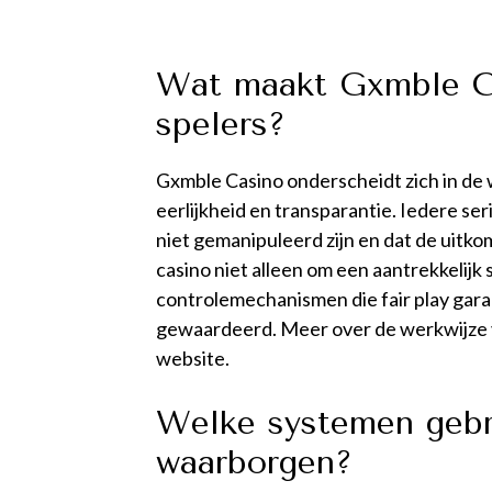
Wat maakt Gxmble C
spelers?
Gxmble Casino onderscheidt zich in de 
eerlijkheid en transparantie. Iedere se
niet gemanipuleerd zijn en dat de uitkom
casino niet alleen om een aantrekkelij
controlemechanismen die fair play garan
gewaardeerd. Meer over de werkwijze va
website.
Welke systemen gebr
waarborgen?