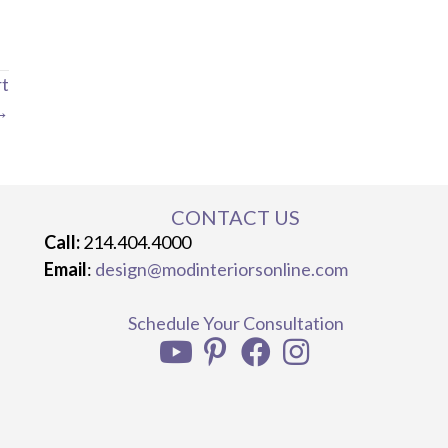
rt
 →
CONTACT US
Call:
214.404.4000
Email
:
design@modinteriorsonline.com
Schedule Your Consultation