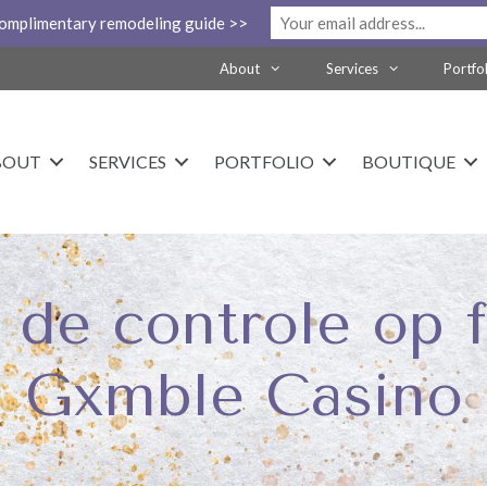
complimentary remodeling guide >>
About
Services
Portfo
BOUT
SERVICES
PORTFOLIO
BOUTIQUE
de controle op fa
Gxmble Casino