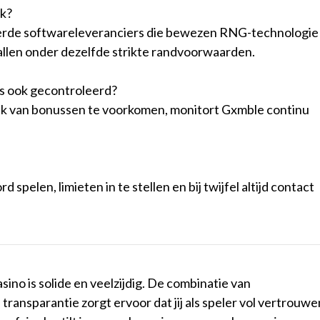
jk?
eerde softwareleveranciers die bewezen RNG-technologie
 vallen onder dezelfde strikte randvoorwaarden.
s ook gecontroleerd?
ik van bonussen te voorkomen, monitort Gxmble continu
 spelen, limieten in te stellen en bij twijfel altijd contact
sino is solide en veelzijdig. De combinatie van
transparantie zorgt ervoor dat jij als speler vol vertrouwe