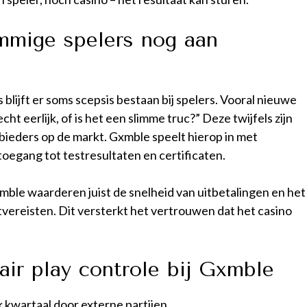
mmige spelers nog aan
blijft er soms scepsis bestaan bij spelers. Vooral nieuwe
cht eerlijk, of is het een slimme truc?” Deze twijfels zijn
anbieders op de markt. Gxmble speelt hierop in met
oegang tot testresultaten en certificaten.
mble waarderen juist de snelheid van uitbetalingen en het
tvereisten. Dit versterkt het vertrouwen dat het casino
air play controle bij Gxmble
 kwartaal door externe partijen