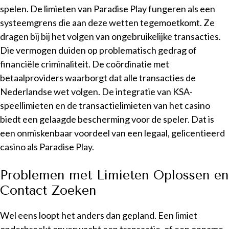
spelen. De limieten van Paradise Play fungeren als een
systeemgrens die aan deze wetten tegemoetkomt. Ze
dragen bij bij het volgen van ongebruikelijke transacties.
Die vermogen duiden op problematisch gedrag of
financiële criminaliteit. De coördinatie met
betaalproviders waarborgt dat alle transacties de
Nederlandse wet volgen. De integratie van KSA-
speellimieten en de transactielimieten van het casino
biedt een gelaagde bescherming voor de speler. Dat is
een onmiskenbaar voordeel van een legaal, gelicentieerd
casino als Paradise Play.
Problemen met Limieten Oplossen en
Contact Zoeken
Wel eens loopt het anders dan gepland. Een limiet
onderbreekt onverwacht een transactie, of een opname