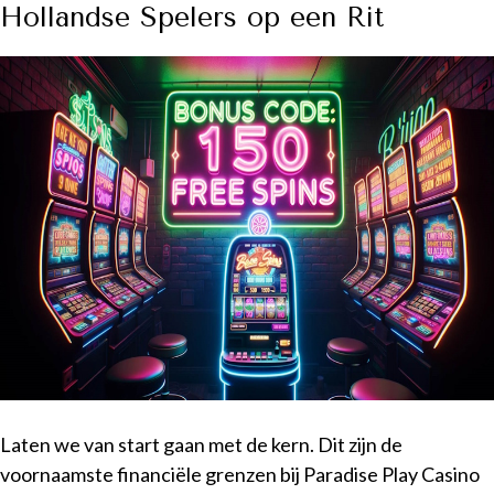
Hollandse Spelers op een Rit
Laten we van start gaan met de kern. Dit zijn de
voornaamste financiële grenzen bij Paradise Play Casino