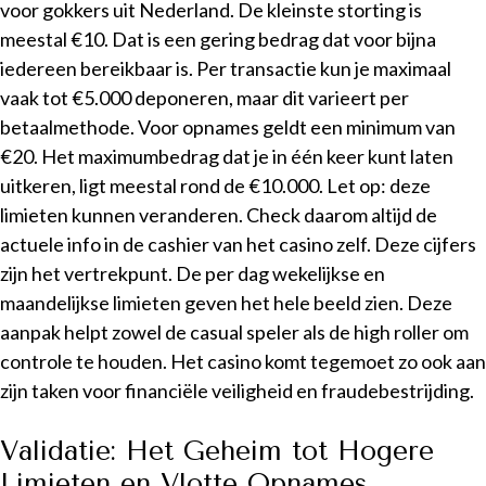
voor gokkers uit Nederland. De kleinste storting is
meestal €10. Dat is een gering bedrag dat voor bijna
iedereen bereikbaar is. Per transactie kun je maximaal
vaak tot €5.000 deponeren, maar dit varieert per
betaalmethode. Voor opnames geldt een minimum van
€20. Het maximumbedrag dat je in één keer kunt laten
uitkeren, ligt meestal rond de €10.000. Let op: deze
limieten kunnen veranderen. Check daarom altijd de
actuele info in de cashier van het casino zelf. Deze cijfers
zijn het vertrekpunt. De per dag wekelijkse en
maandelijkse limieten geven het hele beeld zien. Deze
aanpak helpt zowel de casual speler als de high roller om
controle te houden. Het casino komt tegemoet zo ook aan
zijn taken voor financiële veiligheid en fraudebestrijding.
Validatie: Het Geheim tot Hogere
Limieten en Vlotte Opnames