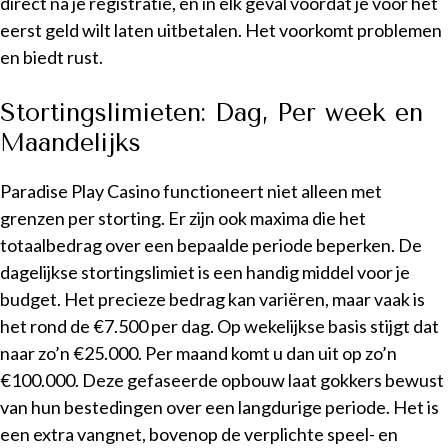
direct na je registratie, en in elk geval voordat je voor het
eerst geld wilt laten uitbetalen. Het voorkomt problemen
en biedt rust.
Stortingslimieten: Dag, Per week en
Maandelijks
Paradise Play Casino functioneert niet alleen met
grenzen per storting. Er zijn ook maxima die het
totaalbedrag over een bepaalde periode beperken. De
dagelijkse stortingslimiet is een handig middel voor je
budget. Het precieze bedrag kan variëren, maar vaak is
het rond de €7.500 per dag. Op wekelijkse basis stijgt dat
naar zo’n €25.000. Per maand komt u dan uit op zo’n
€100.000. Deze gefaseerde opbouw laat gokkers bewust
van hun bestedingen over een langdurige periode. Het is
een extra vangnet, bovenop de verplichte speel- en