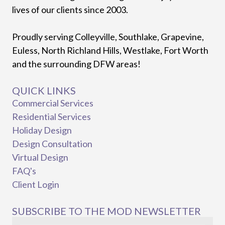
lives of our clients since 2003.
Proudly serving Colleyville, Southlake, Grapevine,
Euless, North Richland Hills, Westlake, Fort Worth
and the surrounding DFW areas!
QUICK LINKS
Commercial Services
Residential Services
Holiday Design
Design Consultation
Virtual Design
FAQ's
Client Login
SUBSCRIBE TO THE MOD NEWSLETTER