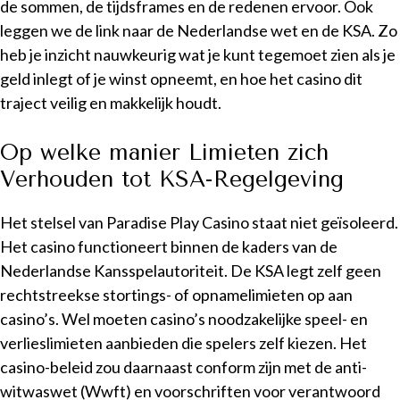
de sommen, de tijdsframes en de redenen ervoor. Ook
leggen we de link naar de Nederlandse wet en de KSA. Zo
heb je inzicht nauwkeurig wat je kunt tegemoet zien als je
geld inlegt of je winst opneemt, en hoe het casino dit
traject veilig en makkelijk houdt.
Op welke manier Limieten zich
Verhouden tot KSA-Regelgeving
Het stelsel van Paradise Play Casino staat niet geïsoleerd.
Het casino functioneert binnen de kaders van de
Nederlandse Kansspelautoriteit. De KSA legt zelf geen
rechtstreekse stortings- of opnamelimieten op aan
casino’s. Wel moeten casino’s noodzakelijke speel- en
verlieslimieten aanbieden die spelers zelf kiezen. Het
casino-beleid zou daarnaast conform zijn met de anti-
witwaswet (Wwft) en voorschriften voor verantwoord