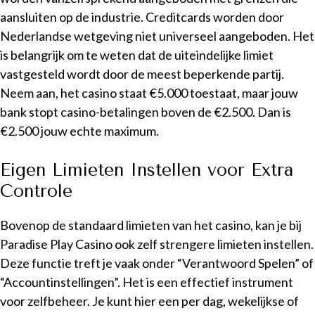
aansluiten op de industrie. Creditcards worden door
Nederlandse wetgeving niet universeel aangeboden. Het
is belangrijk om te weten dat de uiteindelijke limiet
vastgesteld wordt door de meest beperkende partij.
Neem aan, het casino staat €5.000 toestaat, maar jouw
bank stopt casino-betalingen boven de €2.500. Dan is
€2.500 jouw echte maximum.
Eigen Limieten Instellen voor Extra
Controle
Bovenop de standaard limieten van het casino, kan je bij
Paradise Play Casino ook zelf strengere limieten instellen.
Deze functie treft je vaak onder “Verantwoord Spelen” of
“Accountinstellingen”. Het is een effectief instrument
voor zelfbeheer. Je kunt hier een per dag, wekelijkse of