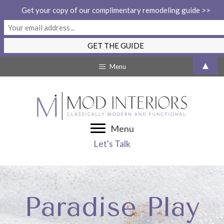
Get your copy of our complimentary remodeling guide >>
Skip
▲
Menu
to
content
Menu
Let's Talk
Paradise Play