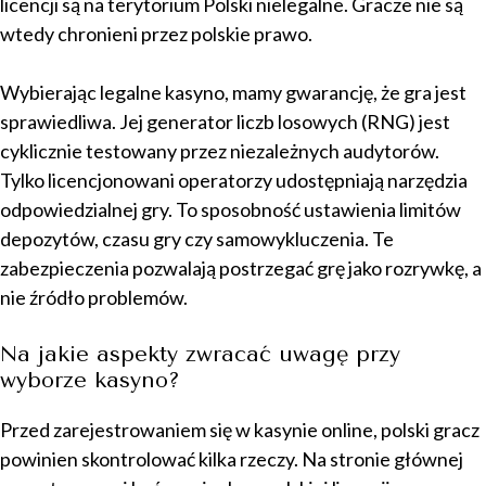
licencji są na terytorium Polski nielegalne. Gracze nie są
wtedy chronieni przez polskie prawo.
Wybierając legalne kasyno, mamy gwarancję, że gra jest
sprawiedliwa. Jej generator liczb losowych (RNG) jest
cyklicznie testowany przez niezależnych audytorów.
Tylko licencjonowani operatorzy udostępniają narzędzia
odpowiedzialnej gry. To sposobność ustawienia limitów
depozytów, czasu gry czy samowykluczenia. Te
zabezpieczenia pozwalają postrzegać grę jako rozrywkę, a
nie źródło problemów.
Na jakie aspekty zwracać uwagę przy
wyborze kasyno?
Przed zarejestrowaniem się w kasynie online, polski gracz
powinien skontrolować kilka rzeczy. Na stronie głównej