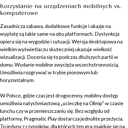
Korzystanie na urządzeniach mobilnych vs.
komputerowe
Zasadnicza zabawa, dodatkowe funkcje i okazje na
wypłatę są takie same na obu platformach. Dystynkcja
opiera się na wygodzie i sytuacji. Wersja desktopowa na
wielkim wyświetlaczu skuteczniej ukazuje wielkość
wizualizacji. Docenia się to podczas dłuższych partii w
domu. Wydanie mobilne zwycięża wszechstronnością.
Umożliwia rozgrywać w trybie pionowym lub
horyzontalnym.
W Polsce, gdzie czas jest drogocenny, mobilny dostęp
umożliwia natychmiastową „ucieczkę na Olimp” w czasie
lunchu czy w przemieszczaniu się. Bez względu od
platformy, Pragmatic Play dostarcza jednolite przeżycia.
To jedyny z czynników, dla których ten gra znajduje się na