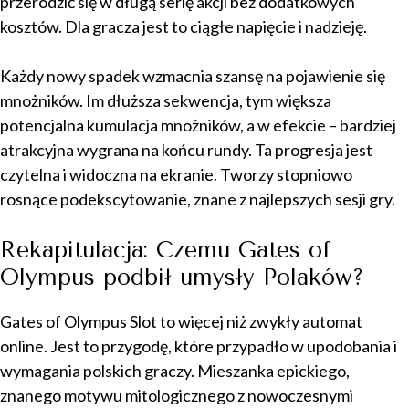
przerodzić się w długą serię akcji bez dodatkowych
kosztów. Dla gracza jest to ciągłe napięcie i nadzieję.
Każdy nowy spadek wzmacnia szansę na pojawienie się
mnożników. Im dłuższa sekwencja, tym większa
potencjalna kumulacja mnożników, a w efekcie – bardziej
atrakcyjna wygrana na końcu rundy. Ta progresja jest
czytelna i widoczna na ekranie. Tworzy stopniowo
rosnące podekscytowanie, znane z najlepszych sesji gry.
Rekapitulacja: Czemu Gates of
Olympus podbił umysły Polaków?
Gates of Olympus Slot to więcej niż zwykły automat
online. Jest to przygodę, które przypadło w upodobania i
wymagania polskich graczy. Mieszanka epickiego,
znanego motywu mitologicznego z nowoczesnymi