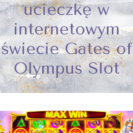
ucieczkę w
internetowym
świecie Gates of
Olympus Slot