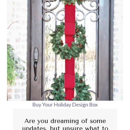
Buy Your Holiday Design Box
Are you dreaming of some
updates, but unsure what to