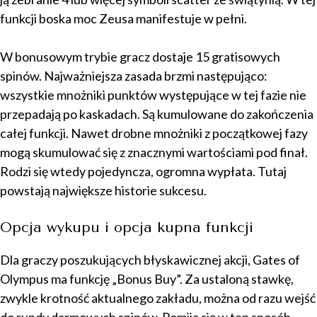
funkcji boska moc Zeusa manifestuje w pełni.
W bonusowym trybie gracz dostaje 15 gratisowych
spinów. Najważniejsza zasada brzmi następująco:
wszystkie mnożniki punktów występujące w tej fazie nie
przepadają po kaskadach. Są kumulowane do zakończenia
całej funkcji. Nawet drobne mnożniki z początkowej fazy
mogą skumulować się z znacznymi wartościami pod finał.
Rodzi się wtedy pojedyncza, ogromna wypłata. Tutaj
powstają największe historie sukcesu.
Opcja wykupu i opcja kupna funkcji
Dla graczy poszukujących błyskawicznej akcji, Gates of
Olympus ma funkcję „Bonus Buy”. Za ustaloną stawkę,
zwykle krotność aktualnego zakładu, można od razu wejść