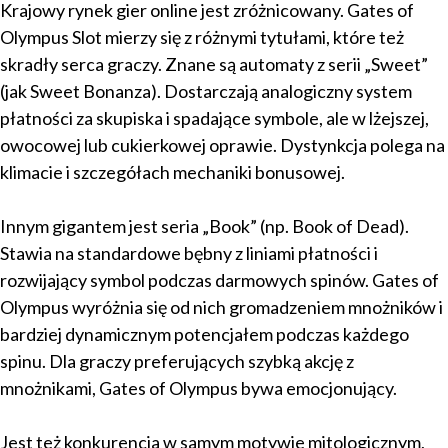
Krajowy rynek gier online jest zróżnicowany. Gates of
Olympus Slot mierzy się z różnymi tytułami, które też
skradły serca graczy. Znane są automaty z serii „Sweet”
(jak Sweet Bonanza). Dostarczają analogiczny system
płatności za skupiska i spadające symbole, ale w lżejszej,
owocowej lub cukierkowej oprawie. Dystynkcja polega na
klimacie i szczegółach mechaniki bonusowej.
Innym gigantem jest seria „Book” (np. Book of Dead).
Stawia na standardowe bębny z liniami płatności i
rozwijający symbol podczas darmowych spinów. Gates of
Olympus wyróżnia się od nich gromadzeniem mnożników i
bardziej dynamicznym potencjałem podczas każdego
spinu. Dla graczy preferujących szybką akcję z
mnożnikami, Gates of Olympus bywa emocjonujący.
Jest też konkurencja w samym motywie mitologicznym,