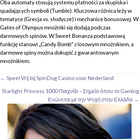
Oba automaty stosują systemu płatności za skupiska i
spadających symboli (Tumble). Kluczowa różnica leży w
tematyce (Grecja vs. słodycze) i mechanice bonusowej. W
Gates of Olympus mnożniki się dodają podczas
darmowych spinów. W Sweet Bonanza podstawową
funkcję stanowi „Candy Bomb” z losowym mnożnikiem, a
darmowe spiny można dokupić z gwarantowanym
mnożnikiem.
Posts
← Speel Vrij bij SpinDog Casino voor Nederland
navigation
Starlight Princess 1000 Παιχνίδι – Σημείο όπου το Gaming
Ενώνεται με την Ψυχή στην Ελλάδα →