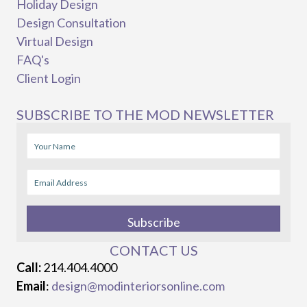
Holiday Design
Design Consultation
Virtual Design
FAQ's
Client Login
SUBSCRIBE TO THE MOD NEWSLETTER
Subscribe
CONTACT US
Call:
214.404.4000
Email
:
design@modinteriorsonline.com