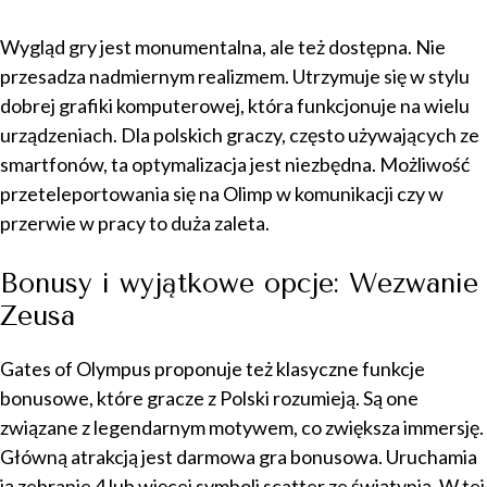
Wygląd gry jest monumentalna, ale też dostępna. Nie
przesadza nadmiernym realizmem. Utrzymuje się w stylu
dobrej grafiki komputerowej, która funkcjonuje na wielu
urządzeniach. Dla polskich graczy, często używających ze
smartfonów, ta optymalizacja jest niezbędna. Możliwość
przeteleportowania się na Olimp w komunikacji czy w
przerwie w pracy to duża zaleta.
Bonusy i wyjątkowe opcje: Wezwanie
Zeusa
Gates of Olympus proponuje też klasyczne funkcje
bonusowe, które gracze z Polski rozumieją. Są one
związane z legendarnym motywem, co zwiększa immersję.
Główną atrakcją jest darmowa gra bonusowa. Uruchamia
ją zebranie 4 lub więcej symboli scatter ze świątynią. W tej