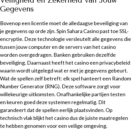
Veiligheid en Zekerheid van Jouw
Gegevens
Bovenop een licentie moet de alledaagse beveiliging van
je gegevens op orde zijn. Spin Sahara Casino past toe SSL-
encryptie. Deze technologie versleutelt alle gegevens die
tussen jouw computer en de servers van het casino
worden overgedragen. Banken gebruiken dezelfde
beveiliging. Daarnaast heeft het casino een privacybeleid
waarin wordt uitgelegd wat er met je gegevens gebeurt.
Wat de spellen zelf betreft: elk spel hanteert een Random
Number Generator (RNG). Deze software zorgt voor
willekeurige uitkomsten. Onafhankelijke partijen testen
en keuren goed deze systemen regelmatig. Dit
garandeert dat de spellen eerlijk plaatsvinden. Op
technisch vlak blijkt het casino dus de juiste maatregelen
te hebben genomen voor een veilige omgeving.