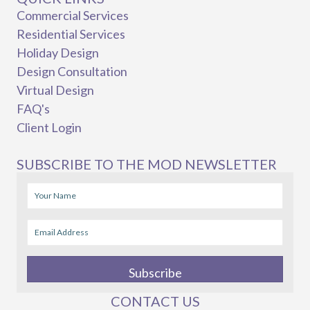
Commercial Services
Residential Services
Holiday Design
Design Consultation
Virtual Design
FAQ's
Client Login
SUBSCRIBE TO THE MOD NEWSLETTER
Subscribe
CONTACT US