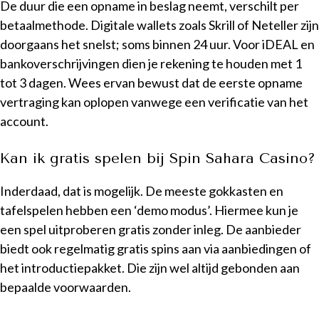
De duur die een opname in beslag neemt, verschilt per
betaalmethode. Digitale wallets zoals Skrill of Neteller zijn
doorgaans het snelst; soms binnen 24 uur. Voor iDEAL en
bankoverschrijvingen dien je rekening te houden met 1
tot 3 dagen. Wees ervan bewust dat de eerste opname
vertraging kan oplopen vanwege een verificatie van het
account.
Kan ik gratis spelen bij Spin Sahara Casino?
Inderdaad, dat is mogelijk. De meeste gokkasten en
tafelspelen hebben een ‘demo modus’. Hiermee kun je
een spel uitproberen gratis zonder inleg. De aanbieder
biedt ook regelmatig gratis spins aan via aanbiedingen of
het introductiepakket. Die zijn wel altijd gebonden aan
bepaalde voorwaarden.