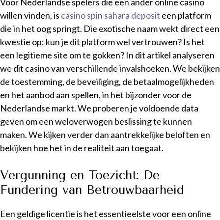
Voor Nederlandse spelers die een ander online casino
willen vinden, is
casino spin sahara deposit
een platform
die in het oog springt. Die exotische naam wekt direct een
kwestie op: kun je dit platform wel vertrouwen? Is het
een legitieme site om te gokken? In dit artikel analyseren
we dit casino van verschillende invalshoeken. We bekijken
de toestemming, de beveiliging, de betaalmogelijkheden
en het aanbod aan spellen, in het bijzonder voor de
Nederlandse markt. We proberen je voldoende data
geven om een weloverwogen beslissing te kunnen
maken. We kijken verder dan aantrekkelijke beloften en
bekijken hoe het in de realiteit aan toegaat.
Vergunning en Toezicht: De
Fundering van Betrouwbaarheid
Een geldige licentie is het essentieelste voor een online