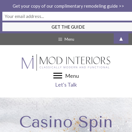
Get your copy of our complimentary remodeling guide >>
Skip
▲
Menu
to
content
Menu
Let's Talk
Casino Spin