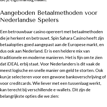
Aangeboden Betaalmethoden voor
Nederlandse Spelers
Een betrouwbaar casino opereert met betaalmethoden
die je herkent en betrouwt. Spin Sahara Casino heeft zijn
betaalopties goed aangepast aan de Europese markt, en
dus ook aan Nederland. Er is een heldere mix van
traditionele en moderne manieren. Het is fijn om te zien
dat iDEAL erbij staat. Voor Nederlanders is dit vaak de
meest logische en snelle manier om geld te storten. Ook
kun je selecteren voor een gewone bankoverschrijving of
voor creditcards. Wie liever met een tussenlaag werkt,
kan terecht bij verschillende e-wallets. Dit zijn de
belangrijkste opties die we zien: