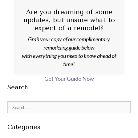
Are you dreaming of some
updates, but unsure what to
expect of a remodel?
Grab your copy of our complimentary
remodeling guide below
with everything you need to know ahead of
time!
Get Your Guide Now
Search
Search
for:
Categories