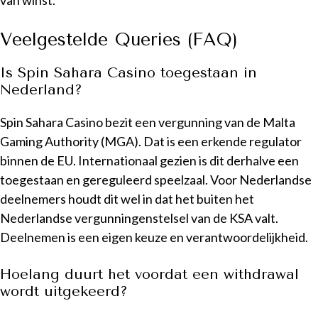
Veelgestelde Queries (FAQ)
Is Spin Sahara Casino toegestaan in
Nederland?
Spin Sahara Casino bezit een vergunning van de Malta
Gaming Authority (MGA). Dat is een erkende regulator
binnen de EU. Internationaal gezien is dit derhalve een
toegestaan en gereguleerd speelzaal. Voor Nederlandse
deelnemers houdt dit wel in dat het buiten het
Nederlandse vergunningenstelsel van de KSA valt.
Deelnemen is een eigen keuze en verantwoordelijkheid.
Hoelang duurt het voordat een withdrawal
wordt uitgekeerd?