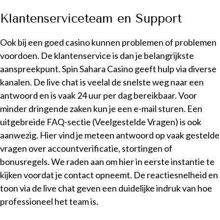
Klantenserviceteam en Support
Ook bij een goed casino kunnen problemen of problemen
voordoen. De klantenservice is dan je belangrijkste
aanspreekpunt. Spin Sahara Casino geeft hulp via diverse
kanalen. De live chat is veelal de snelste weg naar een
antwoord en is vaak 24 uur per dag bereikbaar. Voor
minder dringende zaken kun je een e-mail sturen. Een
uitgebreide FAQ-sectie (Veelgestelde Vragen) is ook
aanwezig. Hier vind je meteen antwoord op vaak gestelde
vragen over accountverificatie, stortingen of
bonusregels. We raden aan om hier in eerste instantie te
kijken voordat je contact opneemt. De reactiesnelheid en
toon via de live chat geven een duidelijke indruk van hoe
professioneel het team is.