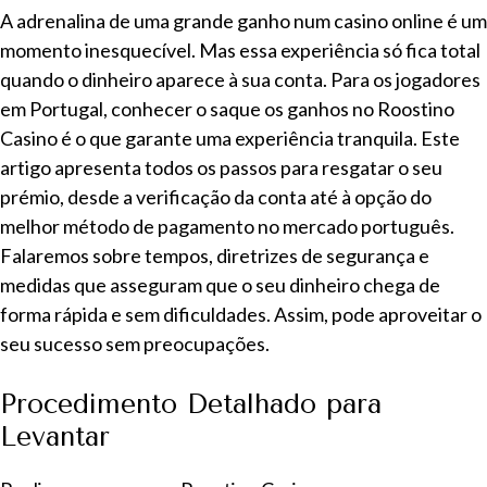
A adrenalina de uma grande ganho num casino online é um
momento inesquecível. Mas essa experiência só fica total
quando o dinheiro aparece à sua conta. Para os jogadores
em Portugal, conhecer o saque os ganhos no Roostino
Casino é o que garante uma experiência tranquila. Este
artigo apresenta todos os passos para resgatar o seu
prémio, desde a verificação da conta até à opção do
melhor método de pagamento no mercado português.
Falaremos sobre tempos, diretrizes de segurança e
medidas que asseguram que o seu dinheiro chega de
forma rápida e sem dificuldades. Assim, pode aproveitar o
seu sucesso sem preocupações.
Procedimento Detalhado para
Levantar