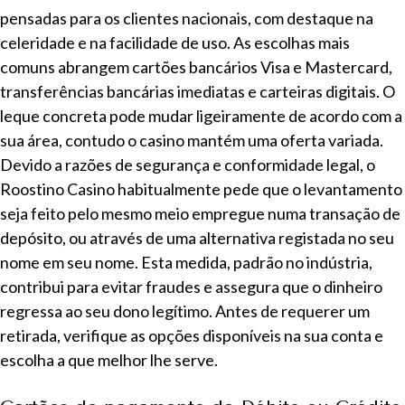
pensadas para os clientes nacionais, com destaque na
celeridade e na facilidade de uso. As escolhas mais
comuns abrangem cartões bancários Visa e Mastercard,
transferências bancárias imediatas e carteiras digitais. O
leque concreta pode mudar ligeiramente de acordo com a
sua área, contudo o casino mantém uma oferta variada.
Devido a razões de segurança e conformidade legal, o
Roostino Casino habitualmente pede que o levantamento
seja feito pelo mesmo meio empregue numa transação de
depósito, ou através de uma alternativa registada no seu
nome em seu nome. Esta medida, padrão no indústria,
contribui para evitar fraudes e assegura que o dinheiro
regressa ao seu dono legítimo. Antes de requerer um
retirada, verifique as opções disponíveis na sua conta e
escolha a que melhor lhe serve.