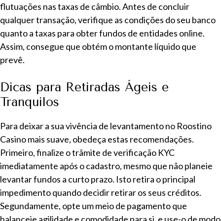
flutuações nas taxas de câmbio. Antes de concluir
qualquer transação, verifique as condições do seu banco
quanto a taxas para obter fundos de entidades online.
Assim, consegue que obtém o montante líquido que
prevê.
Dicas para Retiradas Ágeis e
Tranquilos
Para deixar a sua vivência de levantamento no Roostino
Casino mais suave, obedeça estas recomendações.
Primeiro, finalize o trâmite de verificação KYC
imediatamente após o cadastro, mesmo que não planeie
levantar fundos a curto prazo. Isto retira o principal
impedimento quando decidir retirar os seus créditos.
Segundamente, opte um meio de pagamento que
balanceie agilidade e comodidade para si, e use-o de modo