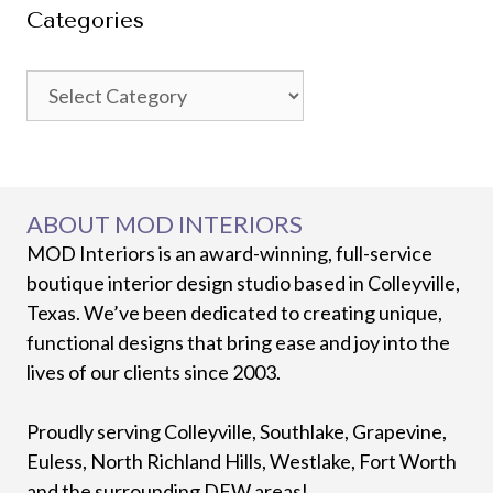
Categories
Categories
ABOUT MOD INTERIORS
MOD Interiors is an award-winning, full-service
boutique interior design studio based in Colleyville,
Texas. We’ve been dedicated to creating unique,
functional designs that bring ease and joy into the
lives of our clients since 2003.
Proudly serving Colleyville, Southlake, Grapevine,
Euless, North Richland Hills, Westlake, Fort Worth
and the surrounding DFW areas!