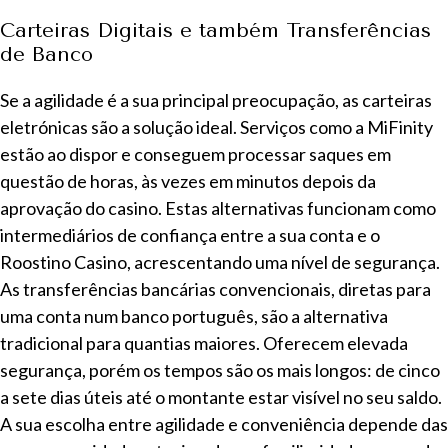
Carteiras Digitais e também Transferências
de Banco
Se a agilidade é a sua principal preocupação, as carteiras
eletrónicas são a solução ideal. Serviços como a MiFinity
estão ao dispor e conseguem processar saques em
questão de horas, às vezes em minutos depois da
aprovação do casino. Estas alternativas funcionam como
intermediários de confiança entre a sua conta e o
Roostino Casino, acrescentando uma nível de segurança.
As transferências bancárias convencionais, diretas para
uma conta num banco português, são a alternativa
tradicional para quantias maiores. Oferecem elevada
segurança, porém os tempos são os mais longos: de cinco
a sete dias úteis até o montante estar visível no seu saldo.
A sua escolha entre agilidade e conveniência depende das