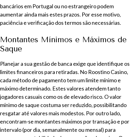
bancários em Portugal ou no estrangeiro podem
aumentar ainda mais estes prazos. Por esse motivo,
paciência e verificação dos termos são necessárias.
Montantes Mínimos e Máximos de
Saque
Planejar a sua gestão de banca exige que identifique os
limites financeiros para retiradas. No Roostino Casino,
cada método de pagamento tem um limite mínimo e
máximo determinado. Estes valores atendem tanto
jogadores casuais como os de elevado risco. O valor
mínimo de saque costuma ser reduzido, possibilitando
resgatar até valores mais modestos. Por outro lado,
encontram-se montantes máximos por transação e por
intervalo (por dia, semanalmente ou mensal) para