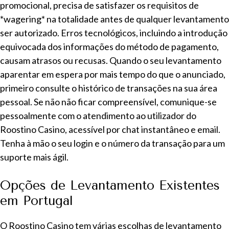
promocional, precisa de satisfazer os requisitos de
*wagering* na totalidade antes de qualquer levantamento
ser autorizado. Erros tecnológicos, incluindo a introdução
equivocada dos informações do método de pagamento,
causam atrasos ou recusas. Quando o seu levantamento
aparentar em espera por mais tempo do que o anunciado,
primeiro consulte o histórico de transações na sua área
pessoal. Se não não ficar compreensível, comunique-se
pessoalmente com o atendimento ao utilizador do
Roostino Casino, acessível por chat instantâneo e email.
Tenha à mão o seu login e o número da transação para um
suporte mais ágil.
Opções de Levantamento Existentes
em Portugal
O Roostino Casino tem várias escolhas de levantamento