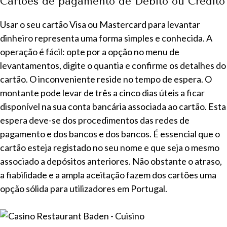
Cartões de pagamento de Débito ou Crédito
Usar o seu cartão Visa ou Mastercard para levantar
dinheiro representa uma forma simples e conhecida. A
operação é fácil: opte por a opção no menu de
levantamentos, digite o quantia e confirme os detalhes do
cartão. O inconveniente reside no tempo de espera. O
montante pode levar de três a cinco dias úteis a ficar
disponível na sua conta bancária associada ao cartão. Esta
espera deve-se dos procedimentos das redes de
pagamento e dos bancos e dos bancos. É essencial que o
cartão esteja registado no seu nome e que seja o mesmo
associado a depósitos anteriores. Não obstante o atraso,
a fiabilidade e a ampla aceitação fazem dos cartões uma
opção sólida para utilizadores em Portugal.