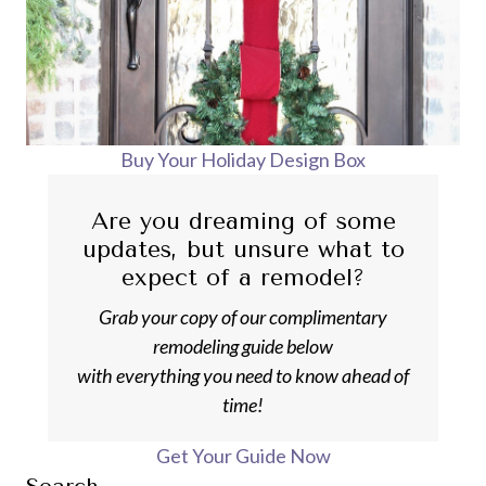
Buy Your Holiday Design Box
Are you dreaming of some
updates, but unsure what to
expect of a remodel?
Grab your copy of our complimentary
remodeling guide below
with everything you need to know ahead of
time!
Get Your Guide Now