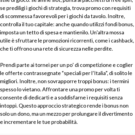
se prediligi i giochi di strategia, trova promo con requisiti
di scommessa favorevoli per i giochi da tavolo. Inoltre,
controlla il tuo capitale: anche quando utilizzi fondi bonus,
imposta un tetto di spesa e mantienilo. Un’altra mossa
utile è sfruttare le promozioni ricorrenti, come i cashback,
che ti offrono una rete di sicurezza nelle perdite.
Prendi parte ai tornei per un po’ di competizione e coglier
le offerte contrassegnate “speciali per l’Italia”, di solito le
migliori. Inoltre, non sovrapporre troppi bonus: i termini
spesso lo vietano. Affrontare una promo per volta ti
consente di dedicarti e a soddisfarne i requisiti senza
intoppi. Questo approccio strategico rende i bonus non
solo un dono, ma un mezzo per prolungare il divertimento
e incrementare le tue probabilità.