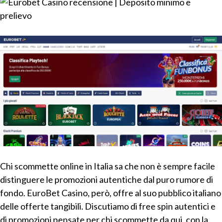
Chi scommette online in Italia sa che non è sempre facile
distinguere le promozioni autentiche dal puro rumore di
fondo. EuroBet Casino, però, offre al suo pubblico italiano
delle offerte tangibili. Discutiamo di free spin autentici e
di promozioni pensate per chi scommette da qui, con la