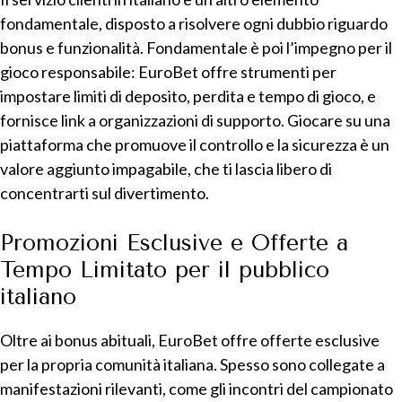
fondamentale, disposto a risolvere ogni dubbio riguardo
bonus e funzionalità. Fondamentale è poi l’impegno per il
gioco responsabile: EuroBet offre strumenti per
impostare limiti di deposito, perdita e tempo di gioco, e
fornisce link a organizzazioni di supporto. Giocare su una
piattaforma che promuove il controllo e la sicurezza è un
valore aggiunto impagabile, che ti lascia libero di
concentrarti sul divertimento.
Promozioni Esclusive e Offerte a
Tempo Limitato per il pubblico
italiano
Oltre ai bonus abituali, EuroBet offre offerte esclusive
per la propria comunità italiana. Spesso sono collegate a
manifestazioni rilevanti, come gli incontri del campionato