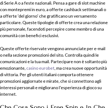
di Serie A o a feste nazionali. Pensa a gare di slot machine
con montepremi in euro, a offerte cashback settimanali o
a offerte ‘del giorno’ che gratificano un versamento
particolare. Queste tipologie di offerte crea una relazione
più personale, facendoti percepire come membro di una
comunità con benefici esclusivi.
Queste offerte riservate vengono annunciate per e-mail
o nella sezione promozioni del sito. Controlla quindi le
comunicazioni e la tua mail. Partecipare non è soltanto più
emozionante,
casino eurobet
, ma crea nuove opportunità
di vittoria. Per gli utenti italiani comporta ottenere
promozioni aggiornate e mirate, che si connettono agli
interessi personali e migliorano l’esperienza di gioco su
internet.
Che Cosa Sono i Free Spin e In Che