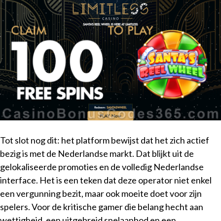
Tot slot nog dit: het platform bewijst dat het zich actief
bezig is met de Nederlandse markt. Dat blijkt uit de
gelokaliseerde promoties en de volledig Nederlandse
interface. Het is een teken dat deze operator niet enkel
een vergunning bezit, maar ook moeite doet voor zijn
spelers. Voor de kritische gamer die belang hecht aan
wettigheid, een uitgebreid spelaanbod en een