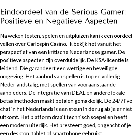
Eindoordeel van de Serious Gamer:
Positieve en Negatieve Aspecten
Na weken testen, spelen en uitpluizen kan ik een oordeel
vellen over Carlospin Casino. Ik bekijk het vanuit het
perspectief van een kritische Nederlandse gamer. De
positieve aspecten zijn overduidelijk. De KSA-licentie is
leidend. Die garandeert een wettige en beveiligde
omgeving. Het aanbod van spellen is top en volledig
Nederlandstalig, met spellen van vooraanstaande
aanbieders. De integratie van iDEAL en andere lokale
betaalmethoden maakt betalen gemakkelijk. De 24/7 live
chat in het Nederlands is een steun in de rug als je er niet
uitkomt. Het platform draait technisch soepel en heeft
een modern uiterlijk. Het presteert goed, ongeacht of je
een desktop, tablet of smartphone gebruikt.