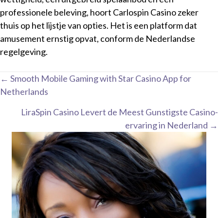
professionele beleving, hoort Carlospin Casino zeker
thuis op het lijstje van opties. Het is een platform dat
amusement ernstig opvat, conform de Nederlandse
regelgeving.
Posts
← Smooth Mobile Gaming with Star Casino App for
navigation
Netherlands
LiraSpin Casino Levert de Meest Gunstigste Casino-
ervaring in Nederland →