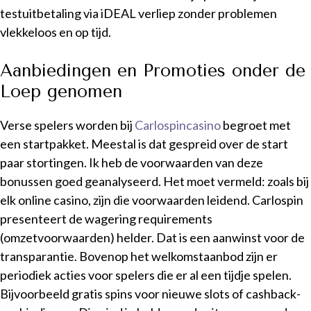
testuitbetaling via iDEAL verliep zonder problemen
vlekkeloos en op tijd.
Aanbiedingen en Promoties onder de
Loep genomen
Verse spelers worden bij
Carlospincasino
begroet met
een startpakket. Meestal is dat gespreid over de start
paar stortingen. Ik heb de voorwaarden van deze
bonussen goed geanalyseerd. Het moet vermeld: zoals bij
elk online casino, zijn die voorwaarden leidend. Carlospin
presenteert de wagering requirements
(omzetvoorwaarden) helder. Dat is een aanwinst voor de
transparantie. Bovenop het welkomstaanbod zijn er
periodiek acties voor spelers die er al een tijdje spelen.
Bijvoorbeeld gratis spins voor nieuwe slots of cashback-