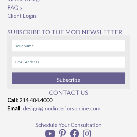
FAQ's
Client Login
SUBSCRIBE TO THE MOD NEWSLETTER
Subscribe
CONTACT US
Call:
214.404.4000
Email
:
design@modinteriorsonline.com
Schedule Your Consultation