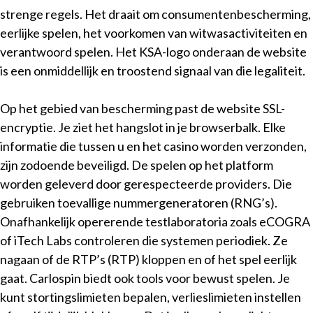
strenge regels. Het draait om consumentenbescherming,
eerlijke spelen, het voorkomen van witwasactiviteiten en
verantwoord spelen. Het KSA-logo onderaan de website
is een onmiddellijk en troostend signaal van die legaliteit.
Op het gebied van bescherming past de website SSL-
encryptie. Je ziet het hangslot in je browserbalk. Elke
informatie die tussen u en het casino worden verzonden,
zijn zodoende beveiligd. De spelen op het platform
worden geleverd door gerespecteerde providers. Die
gebruiken toevallige nummergeneratoren (RNG’s).
Onafhankelijk opererende testlaboratoria zoals eCOGRA
of iTech Labs controleren die systemen periodiek. Ze
nagaan of de RTP’s (RTP) kloppen en of het spel eerlijk
gaat. Carlospin biedt ook tools voor bewust spelen. Je
kunt stortingslimieten bepalen, verlieslimieten instellen