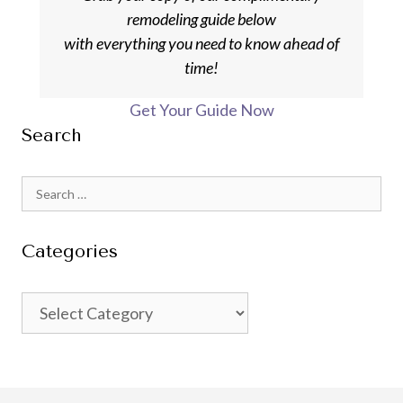
remodeling guide below
with everything you need to know ahead of
time!
Get Your Guide Now
Search
Search
for:
Categories
Categories