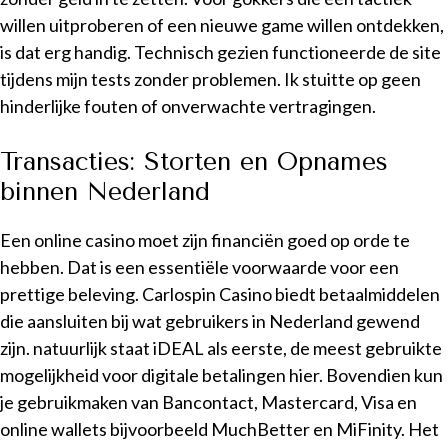
willen uitproberen of een nieuwe game willen ontdekken,
is dat erg handig. Technisch gezien functioneerde de site
tijdens mijn tests zonder problemen. Ik stuitte op geen
hinderlijke fouten of onverwachte vertragingen.
Transacties: Storten en Opnames
binnen Nederland
Een online casino moet zijn financiën goed op orde te
hebben. Dat is een essentiële voorwaarde voor een
prettige beleving. Carlospin Casino biedt betaalmiddelen
die aansluiten bij wat gebruikers in Nederland gewend
zijn. natuurlijk staat iDEAL als eerste, de meest gebruikte
mogelijkheid voor digitale betalingen hier. Bovendien kun
je gebruikmaken van Bancontact, Mastercard, Visa en
online wallets bijvoorbeeld MuchBetter en MiFinity. Het