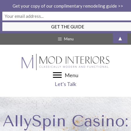
Get your copy of our complimentary remodeling guide >>
Skip
▲
Menu
to
content
Menu
Let's Talk
AllySpin Casino: