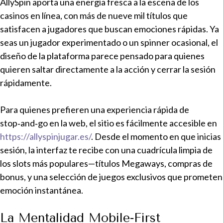
AllySpin aporta una energía fresca a la escena de los
casinos en línea, con más de nueve mil títulos que
satisfacen a jugadores que buscan emociones rápidas. Ya
seas un jugador experimentado o un spinner ocasional, el
diseño de la plataforma parece pensado para quienes
quieren saltar directamente a la acción y cerrar la sesión
rápidamente.
Para quienes prefieren una experiencia rápida de
stop‑and‑go en la web, el sitio es fácilmente accesible en
https://allyspinjugar.es/
. Desde el momento en que inicias
sesión, la interfaz te recibe con una cuadrícula limpia de
los slots más populares—títulos Megaways, compras de
bonus, y una selección de juegos exclusivos que prometen
emoción instantánea.
La Mentalidad Mobile‑First