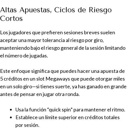
Altas Apuestas, Ciclos de Riesgo
Cortos
Los jugadores que prefieren sesiones breves suelen
aceptar una mayor tolerancia al riesgo por giro,
manteniendo bajo el riesgo general de la sesión limitando
el número de jugadas.
Este enfoque significa que puedes hacer una apuesta de
5 créditos en un slot Megaways que puede otorgar miles
en un solo giro—si tienes suerte, ya has ganado en grande
antes de pensar en jugar otra ronda.
Usa la función “quick spin” para mantener el ritmo.
Establece un límite superior en créditos totales
por sesión.