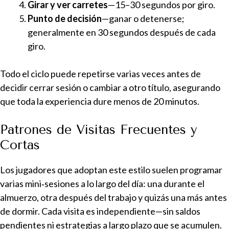
Girar y ver carretes
—15–30 segundos por giro.
Punto de decisión
—ganar o detenerse;
generalmente en 30 segundos después de cada
giro.
Todo el ciclo puede repetirse varias veces antes de
decidir cerrar sesión o cambiar a otro título, asegurando
que toda la experiencia dure menos de 20 minutos.
Patrones de Visitas Frecuentes y
Cortas
Los jugadores que adoptan este estilo suelen programar
varias mini‑sesiones a lo largo del día: una durante el
almuerzo, otra después del trabajo y quizás una más antes
de dormir. Cada visita es independiente—sin saldos
pendientes ni estrategias a largo plazo que se acumulen.