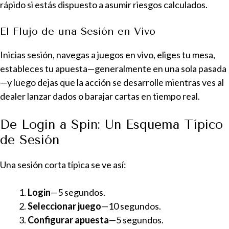
rápido si estás dispuesto a asumir riesgos calculados.
El Flujo de una Sesión en Vivo
Inicias sesión, navegas a juegos en vivo, eliges tu mesa,
estableces tu apuesta—generalmente en una sola pasada
—y luego dejas que la acción se desarrolle mientras ves al
dealer lanzar dados o barajar cartas en tiempo real.
De Login a Spin: Un Esquema Típico
de Sesión
Una sesión corta típica se ve así:
Login
—5 segundos.
Seleccionar juego
—10 segundos.
Configurar apuesta
—5 segundos.