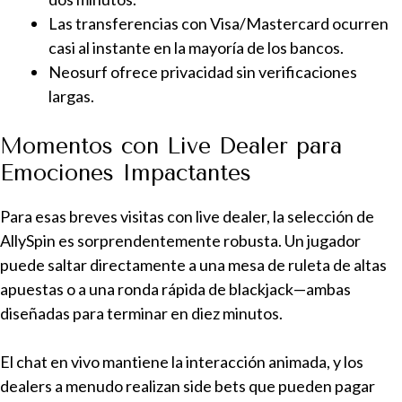
Las transferencias con Visa/Mastercard ocurren
casi al instante en la mayoría de los bancos.
Neosurf ofrece privacidad sin verificaciones
largas.
Momentos con Live Dealer para
Emociones Impactantes
Para esas breves visitas con live dealer, la selección de
AllySpin es sorprendentemente robusta. Un jugador
puede saltar directamente a una mesa de ruleta de altas
apuestas o a una ronda rápida de blackjack—ambas
diseñadas para terminar en diez minutos.
El chat en vivo mantiene la interacción animada, y los
dealers a menudo realizan side bets que pueden pagar