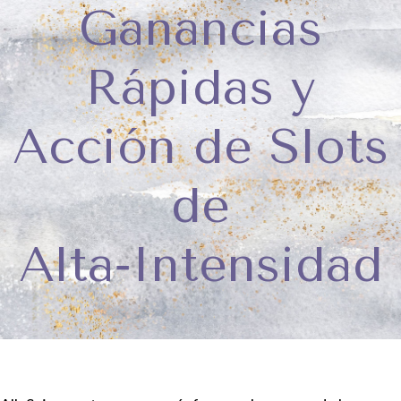
Ganancias
Rápidas y
Acción de Slots
de
Alta‑Intensidad