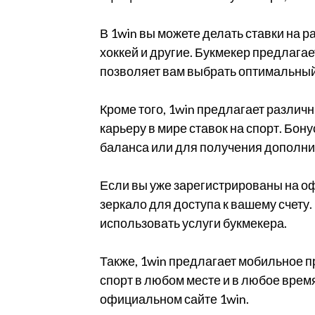
В 1win вы можете делать ставки на 
хоккей и другие. Букмекер предлагае
позволяет вам выбрать оптимальный
Кроме того, 1win предлагает различн
карьеру в мире ставок на спорт. Бо
баланса или для получения дополни
Если вы уже зарегистрированы на оф
зеркало для доступа к вашему счету.
использовать услуги букмекера.
Также, 1win предлагает мобильное п
спорт в любом месте и в любое врем
официальном сайте 1win.