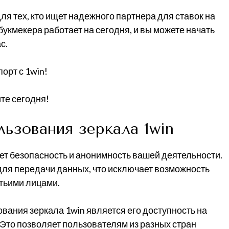
для тех, кто ищет надежного партнера для ставок на
букмекера работает на сегодня, и вы можете начать
с.
порт с 1win!
те сегодня!
ьзования зеркала 1win
ает безопасность и анонимность вашей деятельности.
ля передачи данных, что исключает возможность
тьими лицами.
ания зеркала 1win является его доступность на
 Это позволяет пользователям из разных стран