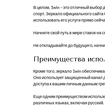
В целом, 1win – это отличный выбор 
спорт. Зеркало официального сайта 
использовать его услуги прямо сейча
Начните свой путь в мире ставок на с
Не откладывайте до будущего, начни
Преимущества испол
Кроме того, зеркало 1win обеспечив
Оно использует защищенный канал д
доступа к вашим личным данным тре
Еще одним преимуществом использов
различных языках, включая русский.