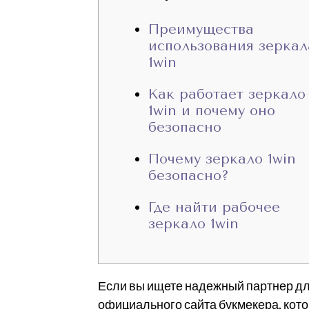
Преимущества
использования зеркал
1win
Как работает зеркало
1win и почему оно
безопасно
Почему зеркало 1win
безопасно?
Где найти рабочее
зеркало 1win
Если вы ищете надежный партнер для
официального сайта букмекера, кото