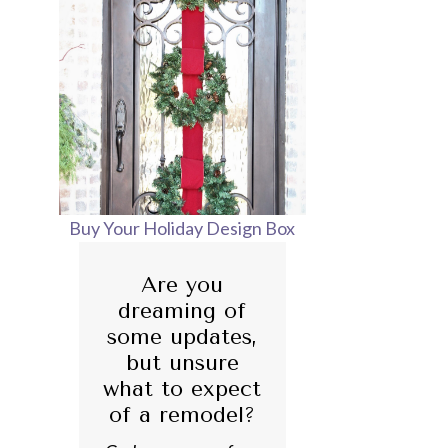
Buy Your Holiday Design Box
Are you
dreaming of
some updates,
but unsure
what to expect
of a remodel?